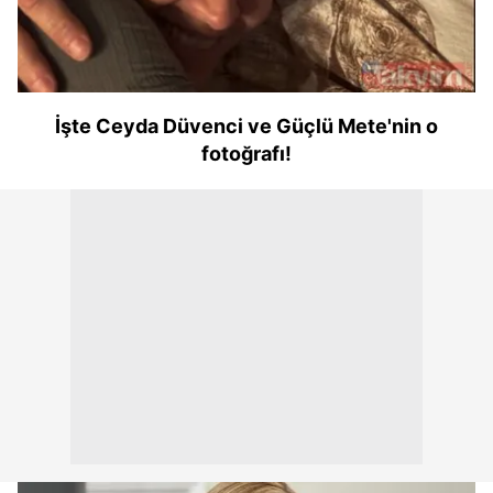
için Ayarlar butonuna tıklayabilir,
Çerez Bilgilendirme
Metnimizi
ziyaret edebilirsiniz.
6698 sayılı Kişisel Verilerin Korunması Kanunu uyarınca
hazırlanmış Aydınlatma Metnimizi okumak ve sitemizde
İşte Ceyda Düvenci ve Güçlü Mete'nin o
ilgili mevzuata uygun olarak kullanılan çerezlerle ilgili bilgi
fotoğrafı!
almak için lütfen
tıklayınız
.