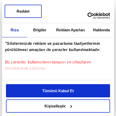
Reddet
Rıza
Bilgiler
Reklam Ayarları
Hakkında
"Sitelerimizde reklam ve pazarlama faaliyetlerinin
yürütülmesi amaçları ile çerezler kullanılmaktadır.
Bu çerezler, kullanıcıların tarayıcı ve cihazlarını
tanımlayarak çalışırlar.
Bu çerezlere izin vermeniz halinde sizlere özel
kişiselleştirilmiş reklamlar sunabilir, sayfalarımızda sizlere
Tümünü Kabul Et
daha iyi reklam deneyimi yaşatabiliriz. Bunu yaparken
amacımızın size daha iyi bir reklam deneyimi sunmak
olduğunu ve sizlere en iyi içerikleri sunabilmek adına
Kişiselleştir
elimizden gelen çabayı gösterdiğimizi ve bu noktada,