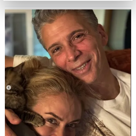
reklamların maliyetlerimizi karşılamak noktasında tek gelir
kalemimiz olduğunu sizlere hatırlatmak isteriz.
Her halükârda, kullanıcılar, bu çerezlere izin vermedikleri
takdirde, kullanıcılara hedefli reklamlar
gösterilmeyecektir."
Sizlere daha iyi bir hizmet sunabilmek için İnternet
Sitemizde kendimize ve üçüncü kişilere ait çerezler
kullanılmaktadır. Bu çerezler vasıtasıyla çeşitli kişisel
verileriniz işlenmekte olup gerekli olan çerezler bilgi
toplumu hizmetlerinin sunulması amacıyla
kullanılmaktadır. Diğer çerezler, sitemizin daha işlevsel
kılınması ve kişiselleştirilmesi ve sizlere yönelik
reklam/pazarlama faaliyetlerinin yapılması, amaçlarıyla
sınırlı olarak açık rızanız dahilinde kullanılacaktır.
Çerezlere ilişkin tercihlerinizi aşağıda yer alan panel
vasıtasıyla belirleyebilirsiniz. Çerezlere ilişkin detaylı bilgi