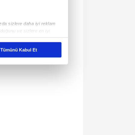
ızda sizlere daha iyi reklam
duğunu ve sizlere en iyi
liyetlerimizi karşılamak
Tümünü Kabul Et
ar gösterilmeyecektir."
çerezler kullanılmaktadır. Bu
u hizmetlerinin sunulması
i ve sizlere yönelik
nılacaktır.
kin detaylı bilgi için Ayarlar
ak ve sitemizde ilgili