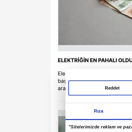
ELEKTRİĞİN EN PAHALI OLD
Elektrik faturasının çok daha
başında Pazartesi, Salı, Çarşa
aralığı elektriğin en pahalı old
Reddet
Rıza
"Sitelerimizde reklam ve paza