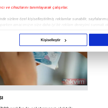
yıcı ve cihazlarını tanımlayarak çalışırlar.
de sizlere özel kişiselleştirilmiş reklamlar sunabilir, sayfalarım
aparken amacımızın size daha iyi bir reklam deneyimi sunmak ol
imizden gelen çabayı gösterdiğimizi ve bu noktada, reklamların ma
olduğunu sizlere hatırlatmak isteriz.
Kişiselleştir
çerezlere izin vermedikleri takdirde, kullanıcılara hedefli reklaml
abilmek için İnternet Sitemizde kendimize ve üçüncü kişilere ait 
isel verileriniz işlenmekte olup gerekli olan çerezler bilgi toplum
 çerezler, sitemizin daha işlevsel kılınması ve kişiselleştirilmes
 yapılması, amaçlarıyla sınırlı olarak açık rızanız dahilinde kulla
aşağıda yer alan panel vasıtasıyla belirleyebilirsiniz. Çerezlere iliş
lgilendirme Metnimizi
ziyaret edebilirsiniz.
SI
Korunması Kanunu uyarınca hazırlanmış Aydınlatma Metnimizi okum