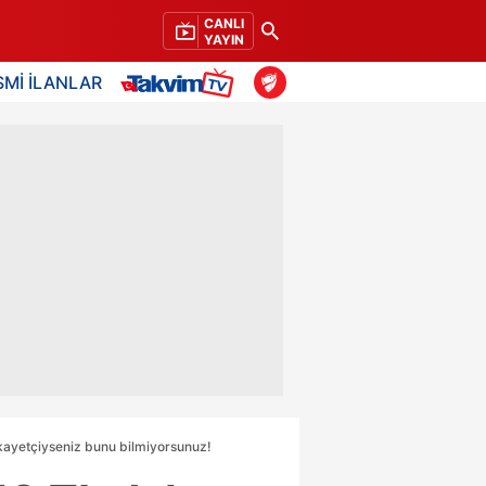
CANLI
YAYIN
SMİ İLANLAR
ikayetçiyseniz bunu bilmiyorsunuz!