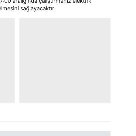
00 aralığında çalıştırmanız elektrik
 çerezlerle ilgili bilgi almak için lütfen
tıklayınız
.
lmesini sağlayacaktır.