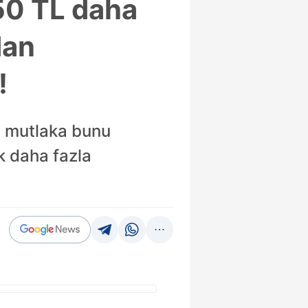
150 TL daha
dan
!
z mutlaka bunu
k daha fazla