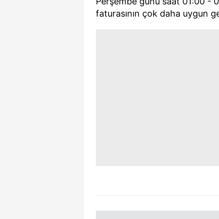
Perşembe günü saat 01:00 - 07:
mevzuata uygun olarak kullanılan
faturasının çok daha uygun ge