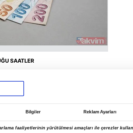
UĞU SAATLER
 yüksek gelmesine neden olan günlerin
mba günleri gelirken 17:00 - 21:00 saat
uğu saatler arasındadır.
Bilgiler
Reklam Ayarları
rlama faaliyetlerinin yürütülmesi amaçları ile çerezler kullan