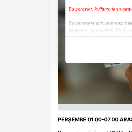
Bu çerezler, kullanıcıların tara
Bu çerezlere izin vermeniz halin
deneyimi yaşatabiliriz. Bunu y
içerikleri sunabilmek adına el
noktasında tek gelir kalemimiz 
Her halükârda, kullanıcılar, bu 
Sizlere daha iyi bir hizmet sun
çerezler vasıtasıyla çeşitli kiş
amacıyla kullanılmaktadır. Diğer
reklam/pazarlama faaliyetlerinin
Çerezlere ilişkin tercihlerinizi 
butonuna tıklayabilir,
Çerez Bi
PERŞEMBE 01.00-07.00 ARA
6698 sayılı Kişisel Verilerin 