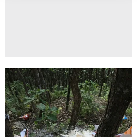
takdirde, kullanıcılara hedefli reklamlar
gösterilmeyecektir."
Sizlere daha iyi bir hizmet sunabilmek için İnternet
Sitemizde kendimize ve üçüncü kişilere ait çerezler
kullanılmaktadır. Bu çerezler vasıtasıyla çeşitli kişisel
verileriniz işlenmekte olup gerekli olan çerezler bilgi
toplumu hizmetlerinin sunulması amacıyla
kullanılmaktadır. Diğer çerezler, sitemizin daha işlevsel
kılınması ve kişiselleştirilmesi ve sizlere yönelik
reklam/pazarlama faaliyetlerinin yapılması, amaçlarıyla
sınırlı olarak açık rızanız dahilinde kullanılacaktır.
Çerezlere ilişkin tercihlerinizi aşağıda yer alan panel
vasıtasıyla belirleyebilirsiniz. Çerezlere ilişkin detaylı bilgi
için Ayarlar butonuna tıklayabilir,
Çerez Bilgilendirme
Metnimizi
ziyaret edebilirsiniz.
6698 sayılı Kişisel Verilerin Korunması Kanunu uyarınca