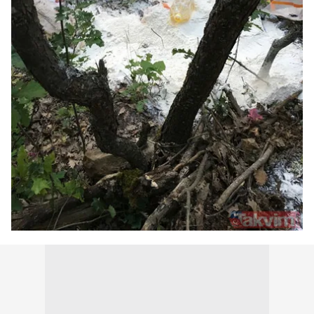
hazırlanmış Aydınlatma Metnimizi okumak ve sitemizde
ilgili mevzuata uygun olarak kullanılan çerezlerle ilgili bilgi
almak için lütfen
tıklayınız
.