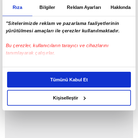
Rıza
Bilgiler
Reklam Ayarları
Hakkında
"Sitelerimizde reklam ve pazarlama faaliyetlerinin
yürütülmesi amaçları ile çerezler kullanılmaktadır.
Bu çerezler, kullanıcıların tarayıcı ve cihazlarını
tanımlayarak çalışırlar.
Bu çerezlere izin vermeniz halinde sizlere özel
kişiselleştirilmiş reklamlar sunabilir, sayfalarımızda sizlere
Tümünü Kabul Et
daha iyi reklam deneyimi yaşatabiliriz. Bunu yaparken
amacımızın size daha iyi bir reklam deneyimi sunmak
olduğunu ve sizlere en iyi içerikleri sunabilmek adına
Kişiselleştir
elimizden gelen çabayı gösterdiğimizi ve bu noktada,
reklamların maliyetlerimizi karşılamak noktasında tek gelir
kalemimiz olduğunu sizlere hatırlatmak isteriz.
Her halükârda, kullanıcılar, bu çerezlere izin vermedikleri