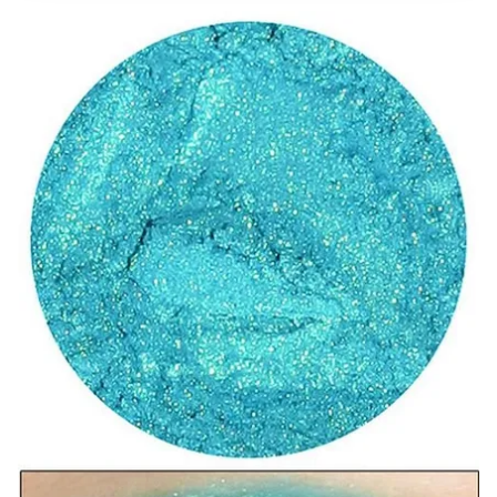
takdirde, kullanıcılara hedefli reklamlar
gösterilmeyecektir."
Sizlere daha iyi bir hizmet sunabilmek için İnternet
Sitemizde kendimize ve üçüncü kişilere ait çerezler
kullanılmaktadır. Bu çerezler vasıtasıyla çeşitli kişisel
verileriniz işlenmekte olup gerekli olan çerezler bilgi
toplumu hizmetlerinin sunulması amacıyla
kullanılmaktadır. Diğer çerezler, sitemizin daha işlevsel
kılınması ve kişiselleştirilmesi ve sizlere yönelik
reklam/pazarlama faaliyetlerinin yapılması, amaçlarıyla
sınırlı olarak açık rızanız dahilinde kullanılacaktır.
Çerezlere ilişkin tercihlerinizi aşağıda yer alan panel
vasıtasıyla belirleyebilirsiniz. Çerezlere ilişkin detaylı bilgi
için Ayarlar butonuna tıklayabilir,
Çerez Bilgilendirme
Metnimizi
ziyaret edebilirsiniz.
6698 sayılı Kişisel Verilerin Korunması Kanunu uyarınca