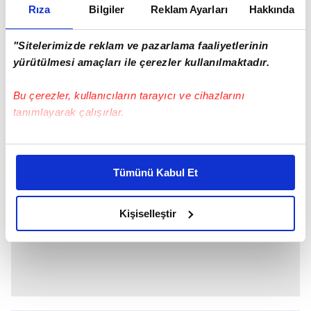
bir görünüm için renksiz zemin farı ya da
Rıza
Bilgiler
Reklam Ayarları
Hakkında
kusurları gizlemek için kapatıcı kullanabilirsiniz.
Üst kirpiklerinizin dibinin tamamını, alt
"Sitelerimizde reklam ve pazarlama faaliyetlerinin
kirpiklerinizin dibinin yarısını koyu mavi
yürütülmesi amaçları ile çerezler kullanılmaktadır.
tonlarında göz kalemi kullanarak çerçeveleyin.
Bu çerezler, kullanıcıların tarayıcı ve cihazlarını
tanımlayarak çalışırlar.
Bu çerezlere izin vermeniz halinde sizlere özel
kişiselleştirilmiş reklamlar sunabilir, sayfalarımızda sizlere
Tümünü Kabul Et
daha iyi reklam deneyimi yaşatabiliriz. Bunu yaparken
amacımızın size daha iyi bir reklam deneyimi sunmak
olduğunu ve sizlere en iyi içerikleri sunabilmek adına
Kişiselleştir
elimizden gelen çabayı gösterdiğimizi ve bu noktada,
reklamların maliyetlerimizi karşılamak noktasında tek gelir
kalemimiz olduğunu sizlere hatırlatmak isteriz.
Her halükârda, kullanıcılar, bu çerezlere izin vermedikleri