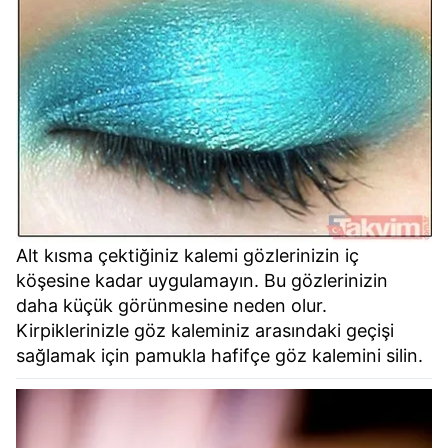
hazırlanmış Aydınlatma Metnimizi okumak ve sitemizde
ilgili mevzuata uygun olarak kullanılan çerezlerle ilgili bilgi
almak için lütfen
tıklayınız
.
Alt kısma çektiğiniz kalemi gözlerinizin iç
köşesine kadar uygulamayın. Bu gözlerinizin
daha küçük görünmesine neden olur.
Kirpiklerinizle göz kaleminiz arasındaki geçişi
sağlamak için pamukla hafifçe göz kalemini silin.