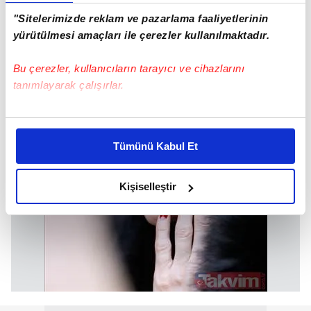
"Sitelerimizde reklam ve pazarlama faaliyetlerinin
yürütülmesi amaçları ile çerezler kullanılmaktadır.
Bu çerezler, kullanıcıların tarayıcı ve cihazlarını
tanımlayarak çalışırlar.
Bu çerezlere izin vermeniz halinde sizlere özel
kişiselleştirilmiş reklamlar sunabilir, sayfalarımızda sizlere
Tümünü Kabul Et
daha iyi reklam deneyimi yaşatabiliriz. Bunu yaparken
amacımızın size daha iyi bir reklam deneyimi sunmak
olduğunu ve sizlere en iyi içerikleri sunabilmek adına
Kişiselleştir
elimizden gelen çabayı gösterdiğimizi ve bu noktada,
reklamların maliyetlerimizi karşılamak noktasında tek gelir
kalemimiz olduğunu sizlere hatırlatmak isteriz.
Her halükârda, kullanıcılar, bu çerezlere izin vermedikleri
takdirde, kullanıcılara hedefli reklamlar
gösterilmeyecektir."