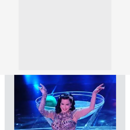
Sizlere daha iyi bir hizmet sunabilmek için İnternet
Sitemizde kendimize ve üçüncü kişilere ait çerezler
kullanılmaktadır. Bu çerezler vasıtasıyla çeşitli kişisel
verileriniz işlenmekte olup gerekli olan çerezler bilgi
toplumu hizmetlerinin sunulması amacıyla
kullanılmaktadır. Diğer çerezler, sitemizin daha işlevsel
kılınması ve kişiselleştirilmesi ve sizlere yönelik
reklam/pazarlama faaliyetlerinin yapılması, amaçlarıyla
sınırlı olarak açık rızanız dahilinde kullanılacaktır.
Çerezlere ilişkin tercihlerinizi aşağıda yer alan panel
vasıtasıyla belirleyebilirsiniz. Çerezlere ilişkin detaylı bilgi
için Ayarlar butonuna tıklayabilir,
Çerez Bilgilendirme
Metnimizi
ziyaret edebilirsiniz.
6698 sayılı Kişisel Verilerin Korunması Kanunu uyarınca
hazırlanmış Aydınlatma Metnimizi okumak ve sitemizde
ilgili mevzuata uygun olarak kullanılan çerezlerle ilgili bilgi