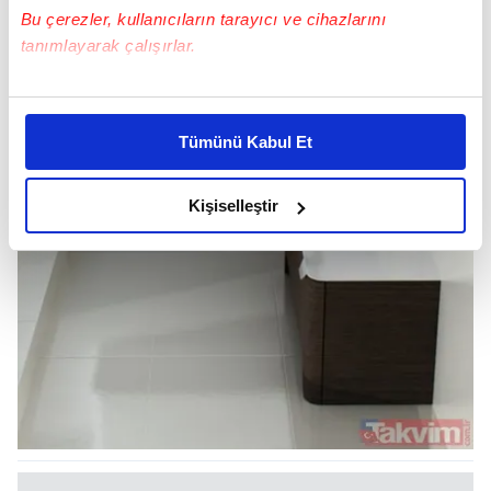
Bu çerezler, kullanıcıların tarayıcı ve cihazlarını
tanımlayarak çalışırlar.
Bu çerezlere izin vermeniz halinde sizlere özel
kişiselleştirilmiş reklamlar sunabilir, sayfalarımızda sizlere
Tümünü Kabul Et
daha iyi reklam deneyimi yaşatabiliriz. Bunu yaparken
amacımızın size daha iyi bir reklam deneyimi sunmak
olduğunu ve sizlere en iyi içerikleri sunabilmek adına
Kişiselleştir
elimizden gelen çabayı gösterdiğimizi ve bu noktada,
reklamların maliyetlerimizi karşılamak noktasında tek gelir
kalemimiz olduğunu sizlere hatırlatmak isteriz.
Her halükârda, kullanıcılar, bu çerezlere izin vermedikleri
takdirde, kullanıcılara hedefli reklamlar
gösterilmeyecektir."
Sizlere daha iyi bir hizmet sunabilmek için İnternet
Sitemizde kendimize ve üçüncü kişilere ait çerezler