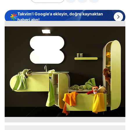
Takvim'i Google'a ekleyin, doğru kaynaktan
haberi alın!