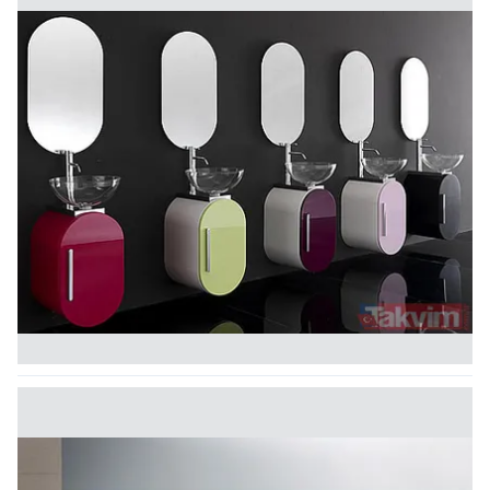
kullanılmaktadır. Bu çerezler vasıtasıyla çeşitli kişisel
verileriniz işlenmekte olup gerekli olan çerezler bilgi
toplumu hizmetlerinin sunulması amacıyla
kullanılmaktadır. Diğer çerezler, sitemizin daha işlevsel
kılınması ve kişiselleştirilmesi ve sizlere yönelik
reklam/pazarlama faaliyetlerinin yapılması, amaçlarıyla
sınırlı olarak açık rızanız dahilinde kullanılacaktır.
Çerezlere ilişkin tercihlerinizi aşağıda yer alan panel
vasıtasıyla belirleyebilirsiniz. Çerezlere ilişkin detaylı bilgi
için Ayarlar butonuna tıklayabilir,
Çerez Bilgilendirme
Metnimizi
ziyaret edebilirsiniz.
6698 sayılı Kişisel Verilerin Korunması Kanunu uyarınca
hazırlanmış Aydınlatma Metnimizi okumak ve sitemizde
ilgili mevzuata uygun olarak kullanılan çerezlerle ilgili bilgi
almak için lütfen
tıklayınız
.