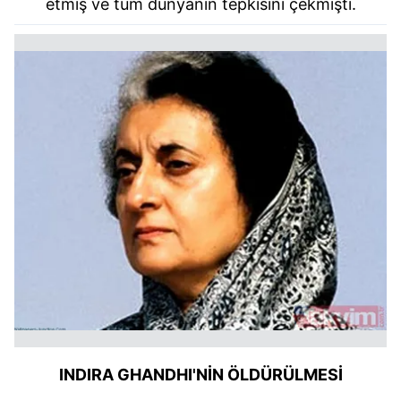
etmiş ve tüm dünyanın tepkisini çekmişti.
INDIRA GHANDHI'NİN ÖLDÜRÜLMESİ