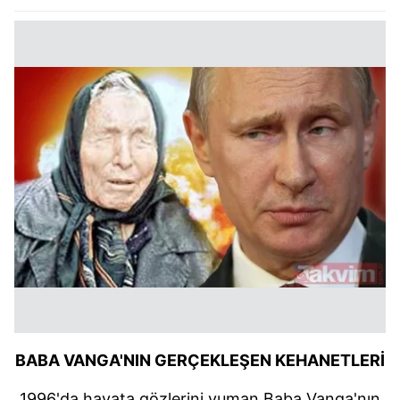
BABA
VANGA'NIN
GERÇEKLEŞEN KEHANETLERİ
1996'da
hayata gözlerini yuman Baba
Vanga'nın