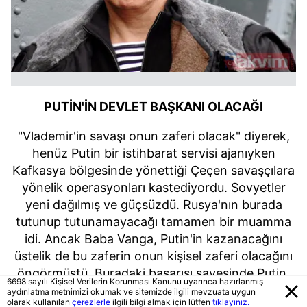
PUTİN'İN DEVLET BAŞKANI OLACAĞI
"Vlademir'in savaşı onun zaferi olacak" diyerek,
henüz Putin bir istihbarat servisi ajanıyken
Kafkasya bölgesinde yönettiği Çeçen savaşçılara
yönelik operasyonları kastediyordu. Sovyetler
yeni dağılmış ve güçsüzdü. Rusya'nın burada
tutunup tutunamayacağı tamamen bir muamma
idi. Ancak Baba Vanga, Putin'in kazanacağını
üstelik de bu zaferin onun kişisel zaferi olacağını
öngörmüştü. Buradaki başarısı sayesinde Putin,
6698 sayılı Kişisel Verilerin Korunması Kanunu uyarınca hazırlanmış
Rus kamuoyunda popüler bir figür haline geldi ve
aydınlatma metnimizi okumak ve sitemizde ilgili mevzuata uygun
olarak kullanılan
çerezlerle
ilgili bilgi almak için lütfen
tıklayınız.