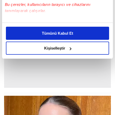
AHMET RIFAT ŞUNGAR
Bu çerezler, kullanıcıların tarayıcı ve cihazlarını
tanımlayarak çalışırlar.
Bu çerezlere izin vermeniz halinde sizlere özel
kişiselleştirilmiş reklamlar sunabilir, sayfalarımızda sizlere
Tümünü Kabul Et
daha iyi reklam deneyimi yaşatabiliriz. Bunu yaparken
amacımızın size daha iyi bir reklam deneyimi sunmak
olduğunu ve sizlere en iyi içerikleri sunabilmek adına
Kişiselleştir
elimizden gelen çabayı gösterdiğimizi ve bu noktada,
reklamların maliyetlerimizi karşılamak noktasında tek gelir
kalemimiz olduğunu sizlere hatırlatmak isteriz.
Her halükârda, kullanıcılar, bu çerezlere izin vermedikleri
takdirde, kullanıcılara hedefli reklamlar
gösterilmeyecektir."
Sizlere daha iyi bir hizmet sunabilmek için İnternet
Sitemizde kendimize ve üçüncü kişilere ait çerezler