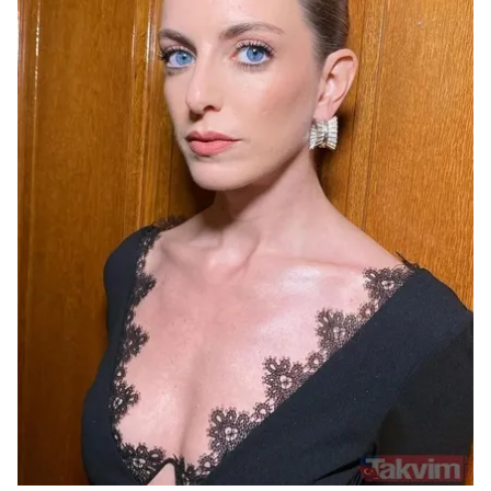
kullanılmaktadır. Bu çerezler vasıtasıyla çeşitli kişisel
verileriniz işlenmekte olup gerekli olan çerezler bilgi
toplumu hizmetlerinin sunulması amacıyla
kullanılmaktadır. Diğer çerezler, sitemizin daha işlevsel
kılınması ve kişiselleştirilmesi ve sizlere yönelik
reklam/pazarlama faaliyetlerinin yapılması, amaçlarıyla
sınırlı olarak açık rızanız dahilinde kullanılacaktır.
Çerezlere ilişkin tercihlerinizi aşağıda yer alan panel
vasıtasıyla belirleyebilirsiniz. Çerezlere ilişkin detaylı bilgi
için Ayarlar butonuna tıklayabilir,
Çerez Bilgilendirme
Metnimizi
ziyaret edebilirsiniz.
6698 sayılı Kişisel Verilerin Korunması Kanunu uyarınca
hazırlanmış Aydınlatma Metnimizi okumak ve sitemizde
ilgili mevzuata uygun olarak kullanılan çerezlerle ilgili bilgi
almak için lütfen
tıklayınız
.