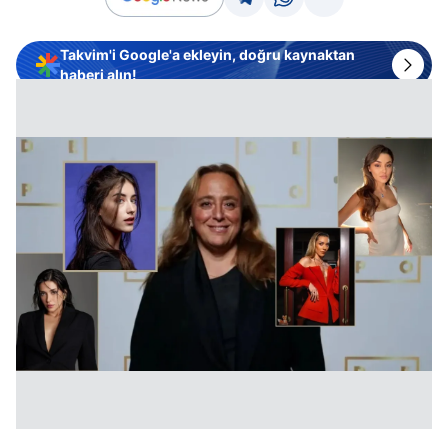
Takvim'i Google'a ekleyin, doğru kaynaktan
haberi alın!