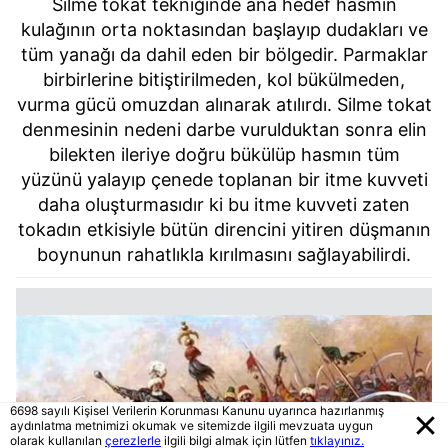
Silme tokat tekniğinde ana hedef hasmın
kulağının orta noktasından başlayıp dudakları ve
tüm yanağı da dahil eden bir bölgedir. Parmaklar
birbirlerine bitiştirilmeden, kol bükülmeden,
vurma gücü omuzdan alınarak atılırdı. Silme tokat
denmesinin nedeni darbe vurulduktan sonra elin
bilekten ileriye doğru bükülüp hasmın tüm
yüzünü yalayıp çenede toplanan bir itme kuvveti
daha oluşturmasıdır ki bu itme kuvveti zaten
tokadın etkisiyle bütün direncini yitiren düşmanın
boynunun rahatlıkla kırılmasını sağlayabilirdi.
6698 sayılı Kişisel Verilerin Korunması Kanunu uyarınca hazırlanmış
aydınlatma metnimizi okumak ve sitemizde ilgili mevzuata uygun
olarak kullanılan
çerezlerle
ilgili bilgi almak için lütfen
tıklayınız.