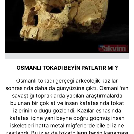
kullanılmaktadır. Bu çerezler vasıtasıyla çeşitli kişisel
verileriniz işlenmekte olup gerekli olan çerezler bilgi
toplumu hizmetlerinin sunulması amacıyla
kullanılmaktadır. Diğer çerezler, sitemizin daha işlevsel
kılınması ve kişiselleştirilmesi ve sizlere yönelik
reklam/pazarlama faaliyetlerinin yapılması, amaçlarıyla
sınırlı olarak açık rızanız dahilinde kullanılacaktır.
Çerezlere ilişkin tercihlerinizi aşağıda yer alan panel
vasıtasıyla belirleyebilirsiniz. Çerezlere ilişkin detaylı bilgi
OSMANLI TOKADI BEYİN PATLATIR MI ?
için Ayarlar butonuna tıklayabilir,
Çerez Bilgilendirme
Metnimizi
ziyaret edebilirsiniz.
Osmanlı tokadı gerçeği arkeolojik kazılar
sonrasında daha da günyüzüne çıktı. Osmanlı'nın
6698 sayılı Kişisel Verilerin Korunması Kanunu uyarınca
savaştığı topraklarda yapılan araştırmalarda
hazırlanmış Aydınlatma Metnimizi okumak ve sitemizde
bulunan bir çok at ve insan kafatasında tokat
ilgili mevzuata uygun olarak kullanılan çerezlerle ilgili bilgi
izlerinin olduğu gözlendi. Kazılar esnasında
almak için lütfen
tıklayınız
.
kafatası içine yani beyne doğru göçmüş insan
iskeletleri hatta metal miğferlerde bile el izine
rastlandı. Bu izler de tokatçıların beyin kanaması