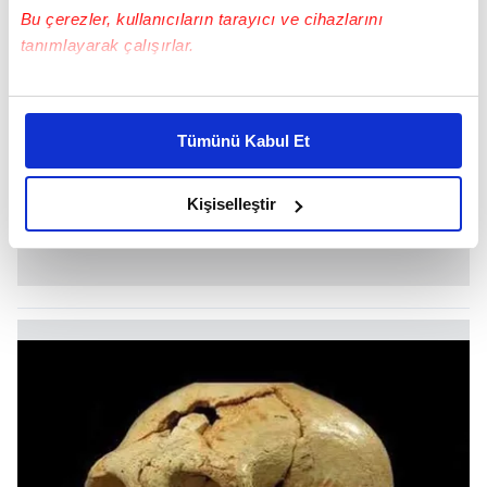
Bu çerezler, kullanıcıların tarayıcı ve cihazlarını
tanımlayarak çalışırlar.
Bu çerezlere izin vermeniz halinde sizlere özel
kişiselleştirilmiş reklamlar sunabilir, sayfalarımızda sizlere
Tümünü Kabul Et
daha iyi reklam deneyimi yaşatabiliriz. Bunu yaparken
amacımızın size daha iyi bir reklam deneyimi sunmak
olduğunu ve sizlere en iyi içerikleri sunabilmek adına
Kişiselleştir
elimizden gelen çabayı gösterdiğimizi ve bu noktada,
reklamların maliyetlerimizi karşılamak noktasında tek gelir
kalemimiz olduğunu sizlere hatırlatmak isteriz.
Her halükârda, kullanıcılar, bu çerezlere izin vermedikleri
takdirde, kullanıcılara hedefli reklamlar
gösterilmeyecektir."
Sizlere daha iyi bir hizmet sunabilmek için İnternet
Sitemizde kendimize ve üçüncü kişilere ait çerezler