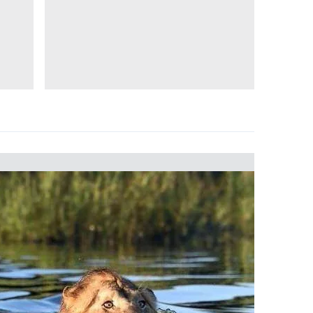
 çerezlerle ilgili bilgi almak için lütfen
tıklayınız
.