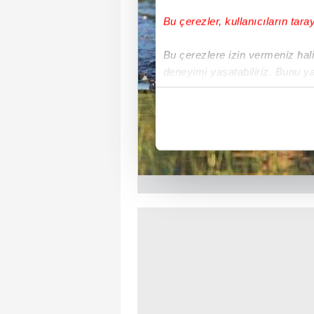
Bu çerezler, kullanıcıların tara
Bu çerezlere izin vermeniz halin
deneyimi yaşatabiliriz. Bunu y
içerikleri sunabilmek adına el
noktasında tek gelir kalemimiz 
Her halükârda, kullanıcılar, bu 
Sizlere daha iyi bir hizmet sun
çerezler vasıtasıyla çeşitli kiş
amacıyla kullanılmaktadır. Diğer
reklam/pazarlama faaliyetlerinin
Çerezlere ilişkin tercihlerinizi 
butonuna tıklayabilir,
Çerez Bi
6698 sayılı Kişisel Verilerin 