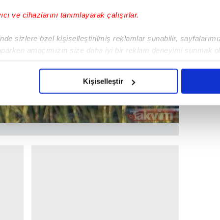
yıcı ve cihazlarını tanımlayarak çalışırlar.
de sizlere özel kişiselleştirilmiş reklamlar sunabilir, sayfalarım
aparken amacımızın size daha iyi bir reklam deneyimi sunmak ol
imizden gelen çabayı gösterdiğimizi ve bu noktada, reklamların ma
olduğunu sizlere hatırlatmak isteriz.
Kişiselleştir
çerezlere izin vermedikleri takdirde, kullanıcılara hedefli reklaml
abilmek için İnternet Sitemizde kendimize ve üçüncü kişilere ait 
isel verileriniz işlenmekte olup gerekli olan çerezler bilgi toplum
 çerezler, sitemizin daha işlevsel kılınması ve kişiselleştirilmes
 yapılması, amaçlarıyla sınırlı olarak açık rızanız dahilinde kulla
aşağıda yer alan panel vasıtasıyla belirleyebilirsiniz. Çerezlere iliş
lgilendirme Metnimizi
ziyaret edebilirsiniz.
Korunması Kanunu uyarınca hazırlanmış Aydınlatma Metnimizi okum