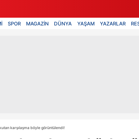
İ
SPOR
MAGAZİN
DÜNYA
YAŞAM
YAZARLAR
RE
rkutan karşılaşma böyle görüntülendi!