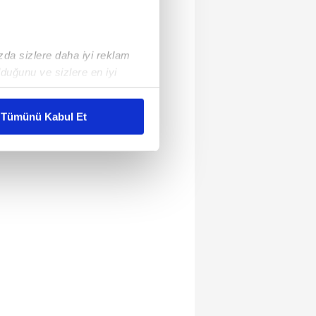
ızda sizlere daha iyi reklam
duğunu ve sizlere en iyi
liyetlerimizi karşılamak
Tümünü Kabul Et
ar gösterilmeyecektir."
çerezler kullanılmaktadır. Bu
u hizmetlerinin sunulması
i ve sizlere yönelik
nılacaktır.
kin detaylı bilgi için Ayarlar
ak ve sitemizde ilgili