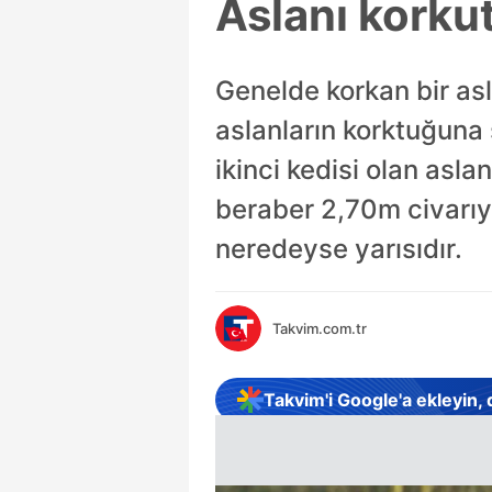
Aslanı korku
Genelde korkan bir as
aslanların korktuğuna 
ikinci kedisi olan asla
beraber 2,70m civarıyk
neredeyse yarısıdır.
Takvim.com.tr
Takvim'i Google'a ekleyin,