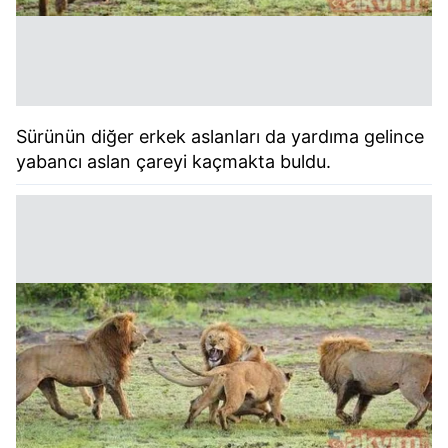
kullanılmaktadır. Bu çerezler vasıtasıyla çeşitli kişisel
verileriniz işlenmekte olup gerekli olan çerezler bilgi
toplumu hizmetlerinin sunulması amacıyla
kullanılmaktadır. Diğer çerezler, sitemizin daha işlevsel
kılınması ve kişiselleştirilmesi ve sizlere yönelik
reklam/pazarlama faaliyetlerinin yapılması, amaçlarıyla
Sürünün diğer erkek aslanları da yardıma gelince
sınırlı olarak açık rızanız dahilinde kullanılacaktır.
yabancı aslan çareyi kaçmakta buldu.
Çerezlere ilişkin tercihlerinizi aşağıda yer alan panel
vasıtasıyla belirleyebilirsiniz. Çerezlere ilişkin detaylı bilgi
için Ayarlar butonuna tıklayabilir,
Çerez Bilgilendirme
Metnimizi
ziyaret edebilirsiniz.
6698 sayılı Kişisel Verilerin Korunması Kanunu uyarınca
hazırlanmış Aydınlatma Metnimizi okumak ve sitemizde
ilgili mevzuata uygun olarak kullanılan çerezlerle ilgili bilgi
almak için lütfen
tıklayınız
.