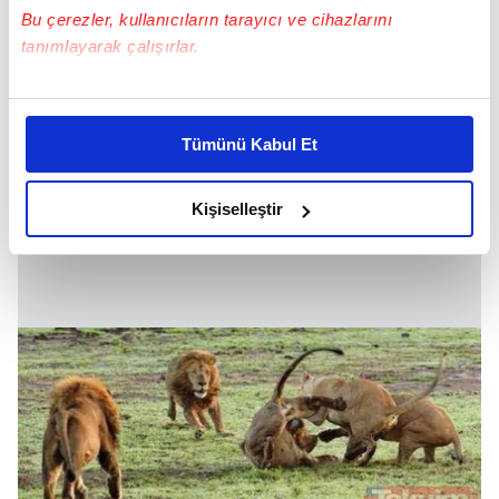
Bu çerezler, kullanıcıların tarayıcı ve cihazlarını
tanımlayarak çalışırlar.
Bu çerezlere izin vermeniz halinde sizlere özel
kişiselleştirilmiş reklamlar sunabilir, sayfalarımızda sizlere
Tümünü Kabul Et
daha iyi reklam deneyimi yaşatabiliriz. Bunu yaparken
Aslana saldıran dişiler erkek aslanı kanlar
amacımızın size daha iyi bir reklam deneyimi sunmak
içerisinde bıraktı.
olduğunu ve sizlere en iyi içerikleri sunabilmek adına
Kişiselleştir
elimizden gelen çabayı gösterdiğimizi ve bu noktada,
reklamların maliyetlerimizi karşılamak noktasında tek gelir
kalemimiz olduğunu sizlere hatırlatmak isteriz.
Her halükârda, kullanıcılar, bu çerezlere izin vermedikleri
takdirde, kullanıcılara hedefli reklamlar
gösterilmeyecektir."
Sizlere daha iyi bir hizmet sunabilmek için İnternet
Sitemizde kendimize ve üçüncü kişilere ait çerezler