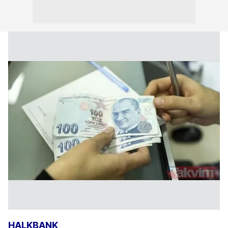
hazırlanmış Aydınlatma Metnimizi okumak ve sitemizde
ilgili mevzuata uygun olarak kullanılan çerezlerle ilgili bilgi
almak için lütfen
tıklayınız
.
HALKBANK