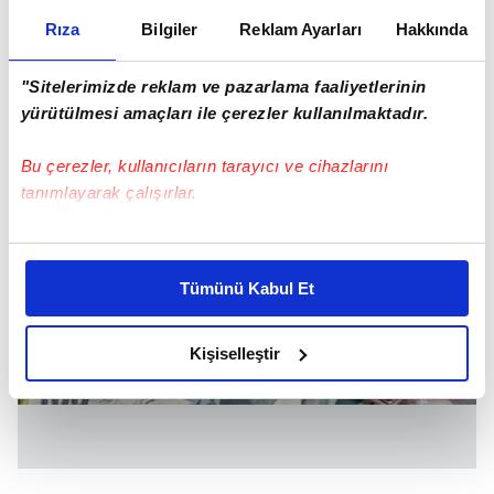
Rıza
Bilgiler
Reklam Ayarları
Hakkında
"Sitelerimizde reklam ve pazarlama faaliyetlerinin
yürütülmesi amaçları ile çerezler kullanılmaktadır.
Bu çerezler, kullanıcıların tarayıcı ve cihazlarını
tanımlayarak çalışırlar.
Bu çerezlere izin vermeniz halinde sizlere özel
kişiselleştirilmiş reklamlar sunabilir, sayfalarımızda sizlere
Tümünü Kabul Et
daha iyi reklam deneyimi yaşatabiliriz. Bunu yaparken
amacımızın size daha iyi bir reklam deneyimi sunmak
olduğunu ve sizlere en iyi içerikleri sunabilmek adına
Kişiselleştir
elimizden gelen çabayı gösterdiğimizi ve bu noktada,
reklamların maliyetlerimizi karşılamak noktasında tek gelir
kalemimiz olduğunu sizlere hatırlatmak isteriz.
Her halükârda, kullanıcılar, bu çerezlere izin vermedikleri