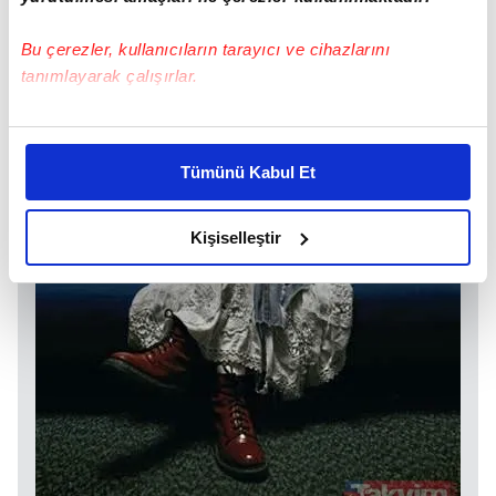
Bu çerezler, kullanıcıların tarayıcı ve cihazlarını
tanımlayarak çalışırlar.
Bu çerezlere izin vermeniz halinde sizlere özel
kişiselleştirilmiş reklamlar sunabilir, sayfalarımızda sizlere
Tümünü Kabul Et
daha iyi reklam deneyimi yaşatabiliriz. Bunu yaparken
amacımızın size daha iyi bir reklam deneyimi sunmak
olduğunu ve sizlere en iyi içerikleri sunabilmek adına
Kişiselleştir
elimizden gelen çabayı gösterdiğimizi ve bu noktada,
reklamların maliyetlerimizi karşılamak noktasında tek gelir
kalemimiz olduğunu sizlere hatırlatmak isteriz.
Her halükârda, kullanıcılar, bu çerezlere izin vermedikleri
takdirde, kullanıcılara hedefli reklamlar
gösterilmeyecektir."
Sizlere daha iyi bir hizmet sunabilmek için İnternet