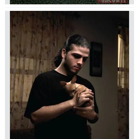
Sitemizde kendimize ve üçüncü kişilere ait çerezler
kullanılmaktadır. Bu çerezler vasıtasıyla çeşitli kişisel
verileriniz işlenmekte olup gerekli olan çerezler bilgi
toplumu hizmetlerinin sunulması amacıyla
kullanılmaktadır. Diğer çerezler, sitemizin daha işlevsel
kılınması ve kişiselleştirilmesi ve sizlere yönelik
reklam/pazarlama faaliyetlerinin yapılması, amaçlarıyla
sınırlı olarak açık rızanız dahilinde kullanılacaktır.
Çerezlere ilişkin tercihlerinizi aşağıda yer alan panel
vasıtasıyla belirleyebilirsiniz. Çerezlere ilişkin detaylı bilgi
için Ayarlar butonuna tıklayabilir,
Çerez Bilgilendirme
Metnimizi
ziyaret edebilirsiniz.
6698 sayılı Kişisel Verilerin Korunması Kanunu uyarınca
hazırlanmış Aydınlatma Metnimizi okumak ve sitemizde
ilgili mevzuata uygun olarak kullanılan çerezlerle ilgili bilgi
almak için lütfen
tıklayınız
.