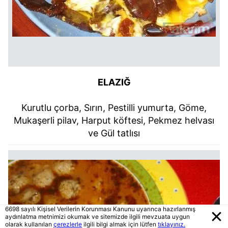
ELAZIĞ
Kurutlu çorba, Sırın, Pestilli yumurta, Göme,
Mukaşerli pilav, Harput köftesi, Pekmez helvası
ve Gül tatlısı
6698 sayılı Kişisel Verilerin Korunması Kanunu uyarınca hazırlanmış
aydınlatma metnimizi okumak ve sitemizde ilgili mevzuata uygun
olarak kullanılan
çerezlerle
ilgili bilgi almak için lütfen
tıklayınız.