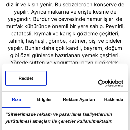
dizilir ve kışın yenir. Bu sebzelerden konserve de
yapılır. Ayrıca makarna ve erişte kesme de
yaygındır. Burdur ve çevresinde hamur işleri de
mutfak kültüründe önemli bir yere sahip. Peynirli,
patatesli, kıymalı ve karışık gözleme çeşitleri,
tahinli, haşhaşlı, gömbe, katmer, pişi ve pideler
yapılır. Bunlar daha çok kandil, bayram, doğum
gibi özel günlerde hazırlanan yemek çeşitleri.
Yörede sütten ve yoğurttan; peynir, çökelek,
höşmerim, tereyağı, süzme yoğurt, yoğurtlu
çorba, ıspanak türü sebzeler haşlanarak yoğurtlu
Reddet
yemekleri, patates veya makarna haşlanarak
borana yapılıyor. Borana, süzme veya koyu
yoğurt, tereyağı, biber, sarımsak, patates,
Rıza
Bilgiler
Reklam Ayarları
Hakkında
haşlanmış yumurta ile yapılan bir yemek türüdür.
"Sitelerimizde reklam ve pazarlama faaliyetlerinin
yürütülmesi amaçları ile çerezler kullanılmaktadır.