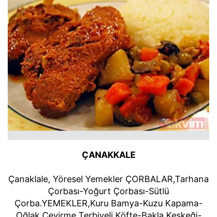
ÇANAKKALE
Çanaklale, Yöresel Yemekler ÇORBALAR,Tarhana
Çorbası-Yoğurt Çorbası-Sütlü
Çorba.YEMEKLER,Kuru Bamya-Kuzu Kapama-
Oğlak Çevirme Terbiyeli Köfte-Bakla Keşkeği-