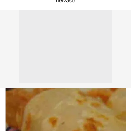
helvası)