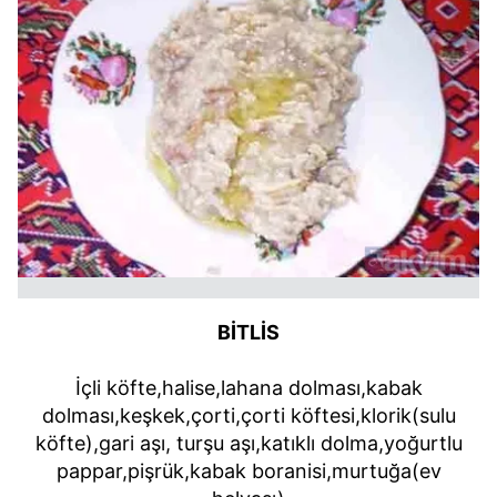
BİTLİS
İçli köfte,halise,lahana dolması,kabak
dolması,keşkek,çorti,çorti köftesi,klorik(sulu
köfte),gari aşı, turşu aşı,katıklı dolma,yoğurtlu
pappar,pişrük,kabak boranisi,murtuğa(ev