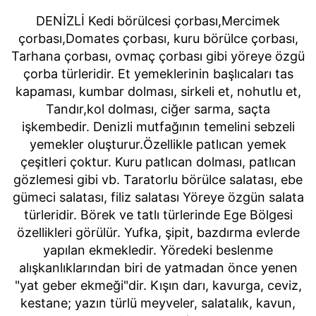
DENİZLİ Kedi börülcesi çorbası,Mercimek
çorbası,Domates çorbası, kuru börülce çorbası,
Tarhana çorbası, ovmaç çorbası gibi yöreye özgü
çorba türleridir. Et yemeklerinin başlıcaları tas
kapaması, kumbar dolması, sirkeli et, nohutlu et,
Tandır,kol dolması, ciğer sarma, saçta
işkembedir. Denizli mutfağının temelini sebzeli
yemekler oluşturur.Özellikle patlıcan yemek
çeşitleri çoktur. Kuru patlıcan dolması, patlıcan
gözlemesi gibi vb. Taratorlu börülce salatası, ebe
gümeci salatası, filiz salatası Yöreye özgün salata
türleridir. Börek ve tatlı türlerinde Ege Bölgesi
özellikleri görülür. Yufka, şipit, bazdırma evlerde
yapılan ekmekledir. Yöredeki beslenme
alışkanlıklarından biri de yatmadan önce yenen
"yat geber ekmeği"dir. Kışın darı, kavurga, ceviz,
kestane; yazın türlü meyveler, salatalık, kavun,