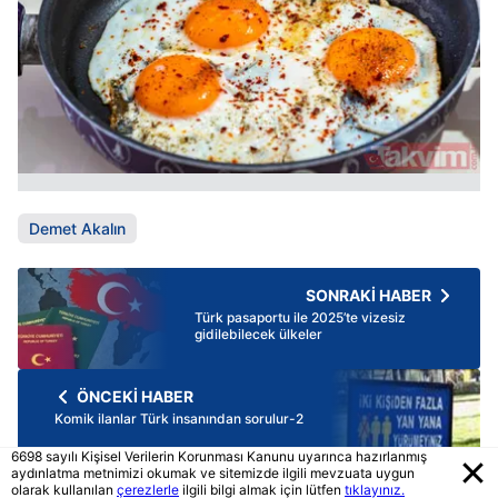
Demet Akalın
SONRAKİ HABER
Türk pasaportu ile 2025’te vizesiz
gidilebilecek ülkeler
ÖNCEKİ HABER
Komik ilanlar Türk insanından sorulur-2
6698 sayılı Kişisel Verilerin Korunması Kanunu uyarınca hazırlanmış
aydınlatma metnimizi okumak ve sitemizde ilgili mevzuata uygun
olarak kullanılan
çerezlerle
ilgili bilgi almak için lütfen
tıklayınız.