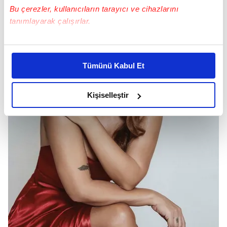
Bu çerezler, kullanıcıların tarayıcı ve cihazlarını
tanımlayarak çalışırlar.
Bu çerezlere izin vermeniz halinde sizlere özel
kişiselleştirilmiş reklamlar sunabilir, sayfalarımızda sizlere
Tümünü Kabul Et
daha iyi reklam deneyimi yaşatabiliriz. Bunu yaparken
amacımızın size daha iyi bir reklam deneyimi sunmak
olduğunu ve sizlere en iyi içerikleri sunabilmek adına
Kişiselleştir
elimizden gelen çabayı gösterdiğimizi ve bu noktada,
reklamların maliyetlerimizi karşılamak noktasında tek gelir
kalemimiz olduğunu sizlere hatırlatmak isteriz.
Her halükârda, kullanıcılar, bu çerezlere izin vermedikleri
takdirde, kullanıcılara hedefli reklamlar
gösterilmeyecektir."
Sizlere daha iyi bir hizmet sunabilmek için İnternet
Sitemizde kendimize ve üçüncü kişilere ait çerezler