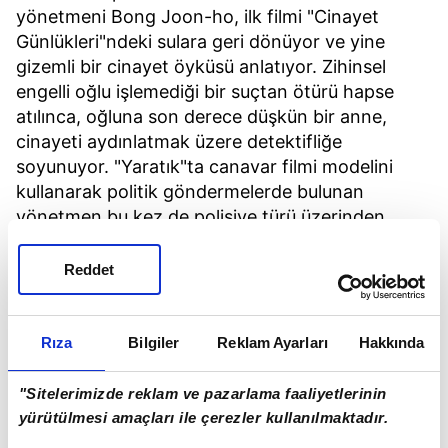
yönetmeni Bong Joon-ho, ilk filmi "Cinayet
Günlükleri"ndeki sulara geri dönüyor ve yine
gizemli bir cinayet öyküsü anlatıyor. Zihinsel
engelli oğlu işlemediği bir suçtan ötürü hapse
atılınca, oğluna son derece düşkün bir anne,
cinayeti aydınlatmak üzere detektifliğe
soyunuyor. "Yaratık"ta canavar filmi modelini
kullanarak politik göndermelerde bulunan
yönetmen bu kez de polisiye türü üzerinden
toplumsal yozlaşmayla ilgili bir film yapmış.
Reddet
Rıza
Bilgiler
Reklam Ayarları
Hakkında
"Sitelerimizde reklam ve pazarlama faaliyetlerinin
yürütülmesi amaçları ile çerezler kullanılmaktadır.