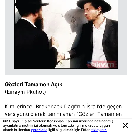
Gözleri Tamamen Açık
(Einaym Pkuhot)
Kimilerince "Brokeback Dağı"nın İsrail'de geçen
versiyonu olarak tanımlanan "Gözleri Tamamen
Açık", son derece tutucu bir çevrede yaşayan bir
6698 sayılı Kişisel Verilerin Korunması Kanunu uyarınca hazırlanmış
aydınlatma metnimizi okumak ve sitemizde ilgili mevzuata uygun
kasabın, yanına aldığı genç çırağa aşık olması
olarak kullanılan
çerezlerle
ilgili bilgi almak için lütfen
tıklayınız.