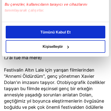
Bu çerezler, kullanıcıların tarayıcı ve cihazlarını
tanımlayarak çalışırlar.
Bu çerezlere izin vermeniz halinde sizlere özel
kişiselleştirilmiş reklamlar sunabilir, sayfalarımızda sizlere
Tümünü Kabul Et
daha iyi reklam deneyimi yaşatabiliriz. Bunu yaparken
amacımızın size daha iyi bir reklam deneyimi sunmak
olduğunu ve sizlere en iyi içerikleri sunabilmek adına
Kişiselleştir
Annemi Öldürdüm
elimizden gelen çabayı gösterdiğimizi ve bu noktada,
(J'ai tué ma mère)
reklamların maliyetlerimizi karşılamak noktasında tek gelir
kalemimiz olduğunu sizlere hatırlatmak isteriz.
Festivalin Altın Lale için yarışan filmlerinden
"Annemi Öldürdüm", genç yönetmen Xavier
Her halükârda, kullanıcılar, bu çerezlere izin vermedikleri
takdirde, kullanıcılara hedefli reklamlar
Dolan'ın imzasını taşıyor. Otobiyografik özellikler
gösterilmeyecektir."
taşıyan bu filmde eşcinsel genç bir erkeğin
annesiyle yaşadığı sorunları anlatan Dolan,
Sizlere daha iyi bir hizmet sunabilmek için İnternet
geçtiğimiz yıl boyunca eleştirmenlerin övgüsüne
Sitemizde kendimize ve üçüncü kişilere ait çerezler
boğuldu ve pek çok önemli festivalden ödüllerle