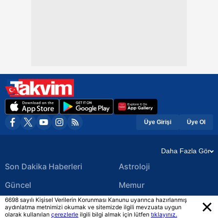
Üye Girişi
Üye Ol
Daha Fazla Gör
Son Dakika Haberleri
Astroloji
Güncel
Memur
6698 sayılı Kişisel Verilerin Korunması Kanunu uyarınca hazırlanmış
Ekonomi Haberleri
Yerel Haberler
aydınlatma metnimizi okumak ve sitemizde ilgili mevzuata uygun
olarak kullanılan
çerezlerle
ilgili bilgi almak için lütfen
tıklayınız.