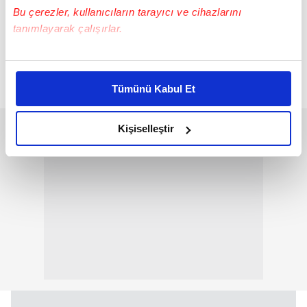
Bu çerezler, kullanıcıların tarayıcı ve cihazlarını
tanımlayarak çalışırlar.
Bu çerezlere izin vermeniz halinde sizlere özel
kişiselleştirilmiş reklamlar sunabilir, sayfalarımızda sizlere
Parfüm Deodorant Man Serisi
Tümünü Kabul Et
daha iyi reklam deneyimi yaşatabiliriz. Bunu yaparken
amacımızın size daha iyi bir reklam deneyimi sunmak
olduğunu ve sizlere en iyi içerikleri sunabilmek adına
Kişiselleştir
elimizden gelen çabayı gösterdiğimizi ve bu noktada,
reklamların maliyetlerimizi karşılamak noktasında tek gelir
kalemimiz olduğunu sizlere hatırlatmak isteriz.
Her halükârda, kullanıcılar, bu çerezlere izin vermedikleri
takdirde, kullanıcılara hedefli reklamlar
gösterilmeyecektir."
Sizlere daha iyi bir hizmet sunabilmek için İnternet
Sitemizde kendimize ve üçüncü kişilere ait çerezler