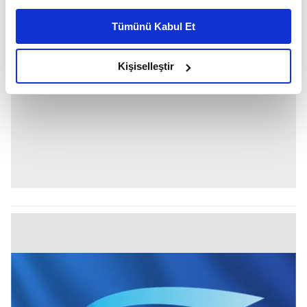
kişiselleştirilmiş reklamlar sunabilir, sayfalarımızda sizlere
Tümünü Kabul Et
daha iyi reklam deneyimi yaşatabiliriz. Bunu yaparken
amacımızın size daha iyi bir reklam deneyimi sunmak
olduğunu ve sizlere en iyi içerikleri sunabilmek adına
Kişiselleştir
elimizden gelen çabayı gösterdiğimizi ve bu noktada,
reklamların maliyetlerimizi karşılamak noktasında tek gelir
kalemimiz olduğunu sizlere hatırlatmak isteriz.
Her halükârda, kullanıcılar, bu çerezlere izin vermedikleri
takdirde, kullanıcılara hedefli reklamlar
gösterilmeyecektir."
Sizlere daha iyi bir hizmet sunabilmek için İnternet
Sitemizde kendimize ve üçüncü kişilere ait çerezler
kullanılmaktadır. Bu çerezler vasıtasıyla çeşitli kişisel
verileriniz işlenmekte olup gerekli olan çerezler bilgi
toplumu hizmetlerinin sunulması amacıyla
kullanılmaktadır. Diğer çerezler, sitemizin daha işlevsel