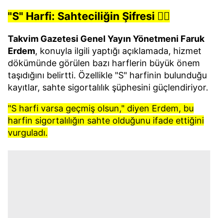
"S" Harfi: Sahteciliğin Şifresi 🕵️‍♂️
Takvim Gazetesi Genel Yayın Yönetmeni Faruk
Erdem
, konuyla ilgili yaptığı açıklamada, hizmet
dökümünde görülen bazı harflerin büyük önem
taşıdığını belirtti. Özellikle "S" harfinin bulunduğu
kayıtlar, sahte sigortalılık şüphesini güçlendiriyor.
"S harfi varsa geçmiş olsun," diyen Erdem, bu
harfin sigortalılığın sahte olduğunu ifade ettiğini
vurguladı.