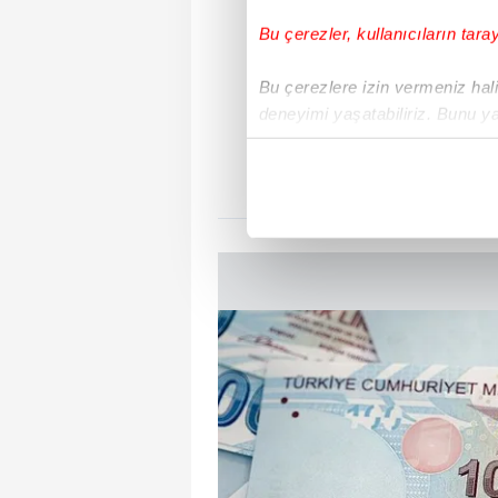
Bu çerezler, kullanıcıların tara
CEP
Bu çerezlere izin vermeniz halin
Aylık 
deneyimi yaşatabiliriz. Bunu y
içerikleri sunabilmek adına el
Geri Ödem
noktasında tek gelir kalemimiz 
Her halükârda, kullanıcılar, bu 
Sizlere daha iyi bir hizmet sun
çerezler vasıtasıyla çeşitli kiş
amacıyla kullanılmaktadır. Diğer
reklam/pazarlama faaliyetlerinin
Çerezlere ilişkin tercihlerinizi 
butonuna tıklayabilir,
Çerez Bi
6698 sayılı Kişisel Verilerin 