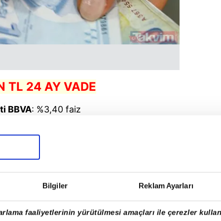
N TL 24 AY VADE
ti BBVA
: %3,40 faiz
Taksit:
6.843,73 TL
 Toplamı:
164.824,52 TL
ING
: %3,44 faiz
Bilgiler
Reklam Ayarları
Taksit:
6.879,44 TL
rlama faaliyetlerinin yürütülmesi amaçları ile çerezler kullan
 Toplamı:
165.606,56 TL