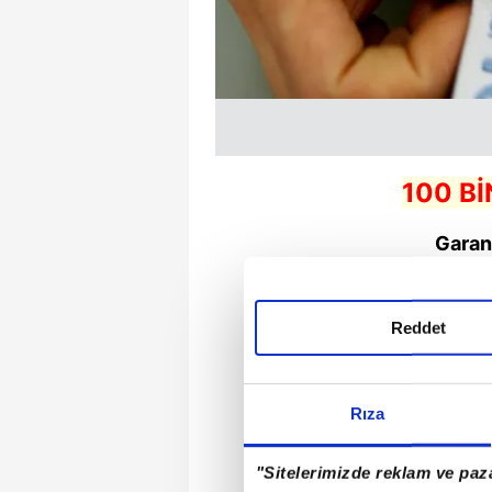
100 Bİ
Garan
Aylık 
Reddet
Geri Ödeme
Rıza
Aylık 
"Sitelerimizde reklam ve paza
Geri Ödeme