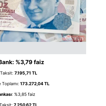
 çerezlerle ilgili bilgi almak için lütfen
tıklayınız
.
Bank
: %3,79 faiz
 Taksit:
7.195,71 TL
 Toplamı:
173.272,04 TL
ankası
: %3,85 faiz
 Taksit:
7.250,62 TL