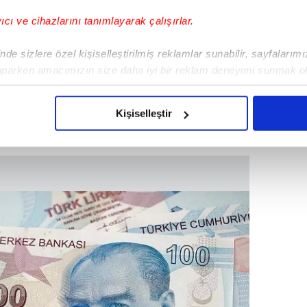
yıcı ve cihazlarını tanımlayarak çalışırlar.
TETEB
: %3,65 faiz
de sizlere özel kişiselleştirilmiş reklamlar sunabilir, sayfalarım
Taksit:
7.068,38 TL
aparken amacımızın size daha iyi bir reklam deneyimi sunmak ol
imizden gelen çabayı gösterdiğimizi ve bu noktada, reklamların ma
e Toplamı:
170.216,12 TL
olduğunu sizlere hatırlatmak isteriz.
Kişiselleştir
çerezlere izin vermedikleri takdirde, kullanıcılara hedefli reklaml
abilmek için İnternet Sitemizde kendimize ve üçüncü kişilere ait 
isel verileriniz işlenmekte olup gerekli olan çerezler bilgi toplum
 çerezler, sitemizin daha işlevsel kılınması ve kişiselleştirilmes
 yapılması, amaçlarıyla sınırlı olarak açık rızanız dahilinde kulla
aşağıda yer alan panel vasıtasıyla belirleyebilirsiniz. Çerezlere iliş
lgilendirme Metnimizi
ziyaret edebilirsiniz.
Korunması Kanunu uyarınca hazırlanmış Aydınlatma Metnimizi okum