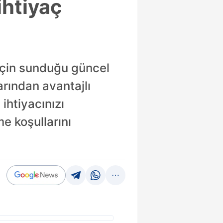
ihtiyaç
 için sunduğu güncel
arından avantajlı
ihtiyacınızı
e koşullarını