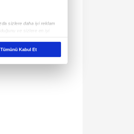
ızda sizlere daha iyi reklam
duğunu ve sizlere en iyi
liyetlerimizi karşılamak
Tümünü Kabul Et
ar gösterilmeyecektir."
çerezler kullanılmaktadır. Bu
u hizmetlerinin sunulması
i ve sizlere yönelik
nılacaktır.
kin detaylı bilgi için Ayarlar
ak ve sitemizde ilgili