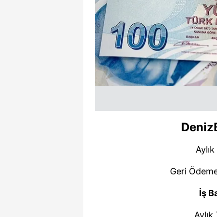
mevzuata uygun olarak kullanılan
Deniz
Aylık
Geri Ödeme
İş B
Aylık