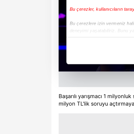
Bu çerezler, kullanıcıların tara
Bu çerezlere izin vermeniz halin
deneyimi yaşatabiliriz. Bunu y
içerikleri sunabilmek adına el
noktasında tek gelir kalemimiz 
Her halükârda, kullanıcılar, bu 
Sizlere daha iyi bir hizmet sun
çerezler vasıtasıyla çeşitli kiş
amacıyla kullanılmaktadır. Diğer
reklam/pazarlama faaliyetlerinin
Başarılı yarışmacı 1 milyonluk
milyon TL'lik soruyu açtırmay
Çerezlere ilişkin tercihlerinizi 
butonuna tıklayabilir,
Çerez Bi
6698 sayılı Kişisel Verilerin 