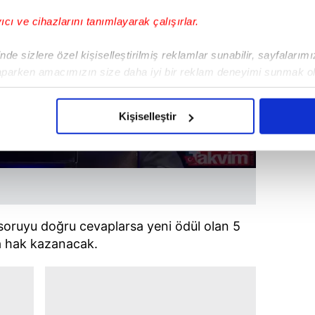
yıcı ve cihazlarını tanımlayarak çalışırlar.
de sizlere özel kişiselleştirilmiş reklamlar sunabilir, sayfalarım
aparken amacımızın size daha iyi bir reklam deneyimi sunmak ol
imizden gelen çabayı gösterdiğimizi ve bu noktada, reklamların ma
olduğunu sizlere hatırlatmak isteriz.
Kişiselleştir
çerezlere izin vermedikleri takdirde, kullanıcılara hedefli reklaml
abilmek için İnternet Sitemizde kendimize ve üçüncü kişilere ait 
isel verileriniz işlenmekte olup gerekli olan çerezler bilgi toplum
 çerezler, sitemizin daha işlevsel kılınması ve kişiselleştirilmes
 yapılması, amaçlarıyla sınırlı olarak açık rızanız dahilinde kulla
 soruyu doğru cevaplarsa yeni ödül olan 5
a hak kazanacak.
aşağıda yer alan panel vasıtasıyla belirleyebilirsiniz. Çerezlere iliş
lgilendirme Metnimizi
ziyaret edebilirsiniz.
Korunması Kanunu uyarınca hazırlanmış Aydınlatma Metnimizi okum