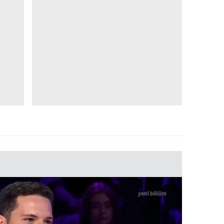
 çerezlerle ilgili bilgi almak için lütfen
tıklayınız
.