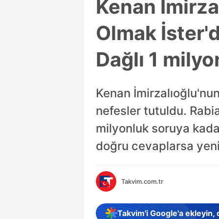
Kenan İmirza
Olmak İster'
Dağlı 1 milyo
Kenan İmirzalıoğlu'nu
nefesler tutuldu. Rabi
milyonluk soruya kadar
doğru cevaplarsa yeni
Takvim.com.tr
Takvim'i Google'a ekleyin,