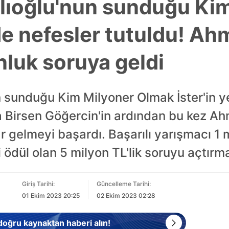
lıoğlu'nun sunduğu Ki
de nefesler tutuldu! Ah
nluk soruya geldi
n sunduğu Kim Milyoner Olmak İster'in 
a Birsen Göğercin'in ardından bu kez Ah
 gelmeyi başardı. Başarılı yarışmacı 1 
 ödül olan 5 milyon TL'lik soruyu açtır
Giriş Tarihi:
Güncelleme Tarihi:
01 Ekim 2023 20:25
02 Ekim 2023 02:28
 doğru kaynaktan haberi alın!