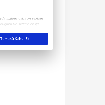
ızda sizlere daha iyi reklam
duğunu ve sizlere en iyi
liyetlerimizi karşılamak
Tümünü Kabul Et
ar gösterilmeyecektir."
çerezler kullanılmaktadır. Bu
u hizmetlerinin sunulması
i ve sizlere yönelik
nılacaktır.
kin detaylı bilgi için Ayarlar
ak ve sitemizde ilgili