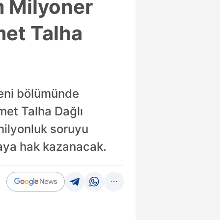
m Milyoner
met Talha
yeni bölümünde
met Talha Dağlı
milyonluk soruyu
maya hak kazanacak.