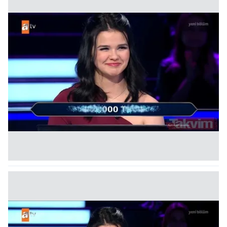
kullanılmaktadır. Bu çerezler vasıtasıyla çeşitli kişisel
verileriniz işlenmekte olup gerekli olan çerezler bilgi
toplumu hizmetlerinin sunulması amacıyla
kullanılmaktadır. Diğer çerezler, sitemizin daha işlevsel
kılınması ve kişiselleştirilmesi ve sizlere yönelik
reklam/pazarlama faaliyetlerinin yapılması, amaçlarıyla
sınırlı olarak açık rızanız dahilinde kullanılacaktır.
Çerezlere ilişkin tercihlerinizi aşağıda yer alan panel
vasıtasıyla belirleyebilirsiniz. Çerezlere ilişkin detaylı bilgi
için Ayarlar butonuna tıklayabilir,
Çerez Bilgilendirme
Metnimizi
ziyaret edebilirsiniz.
6698 sayılı Kişisel Verilerin Korunması Kanunu uyarınca
hazırlanmış Aydınlatma Metnimizi okumak ve sitemizde
ilgili mevzuata uygun olarak kullanılan çerezlerle ilgili bilgi
almak için lütfen
tıklayınız
.