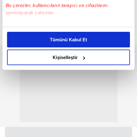
Bu çerezler, kullanıcıların tarayıcı ve cihazlarını
tanımlayarak çalışırlar.
Bu çerezlere izin vermeniz halinde sizlere özel
kişiselleştirilmiş reklamlar sunabilir, sayfalarımızda sizlere
Tümünü Kabul Et
daha iyi reklam deneyimi yaşatabiliriz. Bunu yaparken
amacımızın size daha iyi bir reklam deneyimi sunmak
olduğunu ve sizlere en iyi içerikleri sunabilmek adına
Kişiselleştir
elimizden gelen çabayı gösterdiğimizi ve bu noktada,
reklamların maliyetlerimizi karşılamak noktasında tek gelir
kalemimiz olduğunu sizlere hatırlatmak isteriz.
Her halükârda, kullanıcılar, bu çerezlere izin vermedikleri
takdirde, kullanıcılara hedefli reklamlar
gösterilmeyecektir."
Sizlere daha iyi bir hizmet sunabilmek için İnternet
Sitemizde kendimize ve üçüncü kişilere ait çerezler