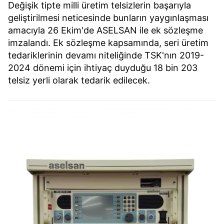
kullanılmaktadır. Bu çerezler vasıtasıyla çeşitli kişisel
Değişik tipte milli üretim telsizlerin başarıyla
verileriniz işlenmekte olup gerekli olan çerezler bilgi
geliştirilmesi neticesinde bunların yaygınlaşması
toplumu hizmetlerinin sunulması amacıyla
amacıyla 26 Ekim'de ASELSAN ile ek sözleşme
kullanılmaktadır. Diğer çerezler, sitemizin daha işlevsel
imzalandı. Ek sözleşme kapsamında, seri üretim
kılınması ve kişiselleştirilmesi ve sizlere yönelik
tedariklerinin devamı niteliğinde TSK'nın 2019-
reklam/pazarlama faaliyetlerinin yapılması, amaçlarıyla
2024 dönemi için ihtiyaç duyduğu 18 bin 203
sınırlı olarak açık rızanız dahilinde kullanılacaktır.
telsiz yerli olarak tedarik edilecek.
Çerezlere ilişkin tercihlerinizi aşağıda yer alan panel
vasıtasıyla belirleyebilirsiniz. Çerezlere ilişkin detaylı bilgi
için Ayarlar butonuna tıklayabilir,
Çerez Bilgilendirme
Metnimizi
ziyaret edebilirsiniz.
6698 sayılı Kişisel Verilerin Korunması Kanunu uyarınca
hazırlanmış Aydınlatma Metnimizi okumak ve sitemizde
ilgili mevzuata uygun olarak kullanılan çerezlerle ilgili bilgi
almak için lütfen
tıklayınız
.