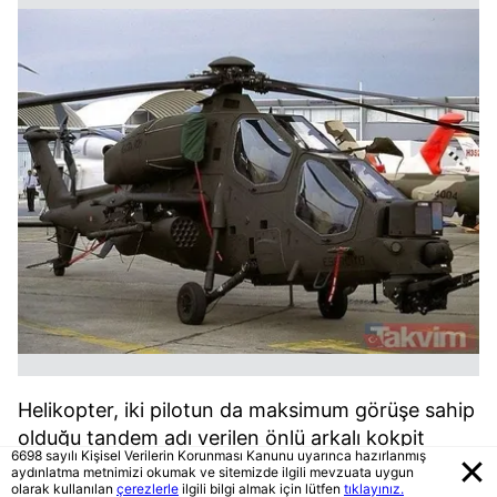
Helikopter, iki pilotun da maksimum görüşe sahip
olduğu tandem adı verilen önlü arkalı kokpit
6698 sayılı Kişisel Verilerin Korunması Kanunu uyarınca hazırlanmış
dizaynıyla dikkati çekiyor. Yüksek manevra
aydınlatma metnimizi okumak ve sitemizde ilgili mevzuata uygun
olarak kullanılan
çerezlerle
ilgili bilgi almak için lütfen
tıklayınız.
kabiliyetine sahip ana rotor sistemi ve her biri bin