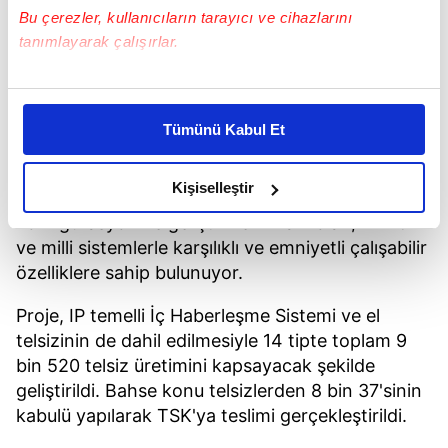
Bu çerezler, kullanıcıların tarayıcı ve cihazlarını
tanımlayarak çalışırlar.
Bu çerezlere izin vermeniz halinde sizlere özel
kişiselleştirilmiş reklamlar sunabilir, sayfalarımızda sizlere
Tümünü Kabul Et
daha iyi reklam deneyimi yaşatabiliriz. Bunu yaparken
amacımızın size daha iyi bir reklam deneyimi sunmak
Söz konusu telsizler, çok bantlı, sayısal, yazılıma
olduğunu ve sizlere en iyi içerikleri sunabilmek adına
Kişiselleştir
dayalı, yazılım ile yönetim, kontrol,
elimizden gelen çabayı gösterdiğimizi ve bu noktada,
konfigürasyon ve geliştirme imkanı olan, NATO
reklamların maliyetlerimizi karşılamak noktasında tek gelir
ve milli sistemlerle karşılıklı ve emniyetli çalışabilir
kalemimiz olduğunu sizlere hatırlatmak isteriz.
özelliklere sahip bulunuyor.
Her halükârda, kullanıcılar, bu çerezlere izin vermedikleri
Proje, IP temelli İç Haberleşme Sistemi ve el
takdirde, kullanıcılara hedefli reklamlar
telsizinin de dahil edilmesiyle 14 tipte toplam 9
gösterilmeyecektir."
bin 520 telsiz üretimini kapsayacak şekilde
geliştirildi. Bahse konu telsizlerden 8 bin 37'sinin
Sizlere daha iyi bir hizmet sunabilmek için İnternet
kabulü yapılarak TSK'ya teslimi gerçekleştirildi.
Sitemizde kendimize ve üçüncü kişilere ait çerezler