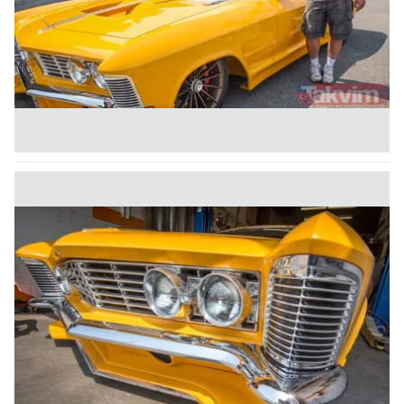
kullanılmaktadır. Bu çerezler vasıtasıyla çeşitli kişisel
verileriniz işlenmekte olup gerekli olan çerezler bilgi
toplumu hizmetlerinin sunulması amacıyla
kullanılmaktadır. Diğer çerezler, sitemizin daha işlevsel
kılınması ve kişiselleştirilmesi ve sizlere yönelik
reklam/pazarlama faaliyetlerinin yapılması, amaçlarıyla
sınırlı olarak açık rızanız dahilinde kullanılacaktır.
Çerezlere ilişkin tercihlerinizi aşağıda yer alan panel
vasıtasıyla belirleyebilirsiniz. Çerezlere ilişkin detaylı bilgi
için Ayarlar butonuna tıklayabilir,
Çerez Bilgilendirme
Metnimizi
ziyaret edebilirsiniz.
6698 sayılı Kişisel Verilerin Korunması Kanunu uyarınca
hazırlanmış Aydınlatma Metnimizi okumak ve sitemizde
ilgili mevzuata uygun olarak kullanılan çerezlerle ilgili bilgi
almak için lütfen
tıklayınız
.