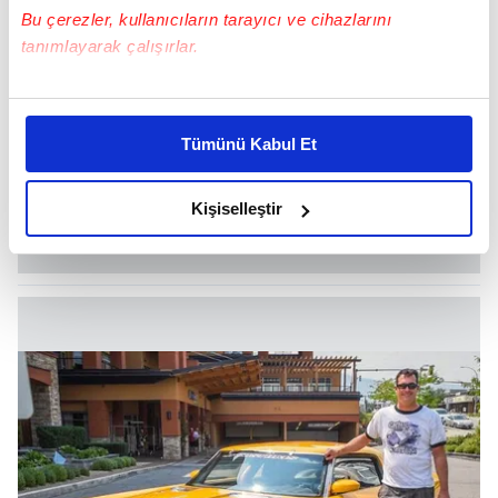
Bu çerezler, kullanıcıların tarayıcı ve cihazlarını
tanımlayarak çalışırlar.
Bu çerezlere izin vermeniz halinde sizlere özel
kişiselleştirilmiş reklamlar sunabilir, sayfalarımızda sizlere
Tümünü Kabul Et
daha iyi reklam deneyimi yaşatabiliriz. Bunu yaparken
amacımızın size daha iyi bir reklam deneyimi sunmak
olduğunu ve sizlere en iyi içerikleri sunabilmek adına
Kişiselleştir
elimizden gelen çabayı gösterdiğimizi ve bu noktada,
reklamların maliyetlerimizi karşılamak noktasında tek gelir
kalemimiz olduğunu sizlere hatırlatmak isteriz.
Her halükârda, kullanıcılar, bu çerezlere izin vermedikleri
takdirde, kullanıcılara hedefli reklamlar
gösterilmeyecektir."
Sizlere daha iyi bir hizmet sunabilmek için İnternet
Sitemizde kendimize ve üçüncü kişilere ait çerezler