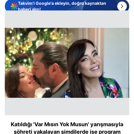
Takvim'i Google'a ekleyin, doğru kaynaktan
haberi alın!
Katıldığı 'Var Mısın Yok Musun' yarışmasıyla
şöhreti yakalayan şimdilerde ise program