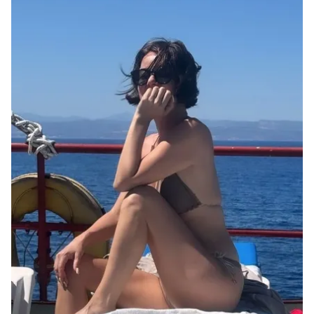
kullanılmaktadır. Bu çerezler vasıtasıyla çeşitli kişisel
verileriniz işlenmekte olup gerekli olan çerezler bilgi
toplumu hizmetlerinin sunulması amacıyla
kullanılmaktadır. Diğer çerezler, sitemizin daha işlevsel
kılınması ve kişiselleştirilmesi ve sizlere yönelik
reklam/pazarlama faaliyetlerinin yapılması, amaçlarıyla
sınırlı olarak açık rızanız dahilinde kullanılacaktır.
Çerezlere ilişkin tercihlerinizi aşağıda yer alan panel
vasıtasıyla belirleyebilirsiniz. Çerezlere ilişkin detaylı bilgi
için Ayarlar butonuna tıklayabilir,
Çerez Bilgilendirme
Metnimizi
ziyaret edebilirsiniz.
6698 sayılı Kişisel Verilerin Korunması Kanunu uyarınca
hazırlanmış Aydınlatma Metnimizi okumak ve sitemizde
ilgili mevzuata uygun olarak kullanılan çerezlerle ilgili bilgi
almak için lütfen
tıklayınız
.