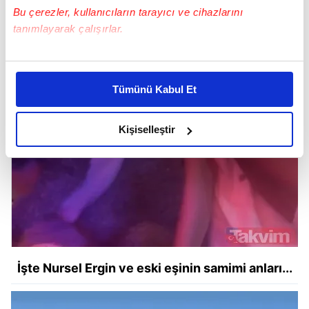
Bu çerezler, kullanıcıların tarayıcı ve cihazlarını
tanımlayarak çalışırlar.
Bu çerezlere izin vermeniz halinde sizlere özel
kişiselleştirilmiş reklamlar sunabilir, sayfalarımızda sizlere
Tümünü Kabul Et
daha iyi reklam deneyimi yaşatabiliriz. Bunu yaparken
amacımızın size daha iyi bir reklam deneyimi sunmak
olduğunu ve sizlere en iyi içerikleri sunabilmek adına
Kişiselleştir
elimizden gelen çabayı gösterdiğimizi ve bu noktada,
reklamların maliyetlerimizi karşılamak noktasında tek gelir
kalemimiz olduğunu sizlere hatırlatmak isteriz.
Her halükârda, kullanıcılar, bu çerezlere izin vermedikleri
takdirde, kullanıcılara hedefli reklamlar
gösterilmeyecektir."
İşte Nursel Ergin ve eski eşinin samimi anları...
Sizlere daha iyi bir hizmet sunabilmek için İnternet
Sitemizde kendimize ve üçüncü kişilere ait çerezler