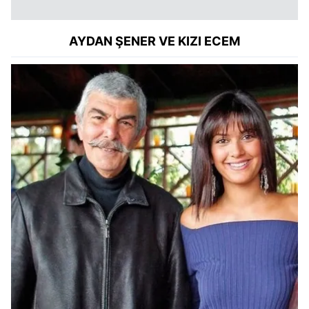
kullanılmaktadır. Bu çerezler vasıtasıyla çeşitli kişisel
verileriniz işlenmekte olup gerekli olan çerezler bilgi
toplumu hizmetlerinin sunulması amacıyla
AYDAN ŞENER VE KIZI ECEM
kullanılmaktadır. Diğer çerezler, sitemizin daha işlevsel
kılınması ve kişiselleştirilmesi ve sizlere yönelik
reklam/pazarlama faaliyetlerinin yapılması, amaçlarıyla
sınırlı olarak açık rızanız dahilinde kullanılacaktır.
Çerezlere ilişkin tercihlerinizi aşağıda yer alan panel
vasıtasıyla belirleyebilirsiniz. Çerezlere ilişkin detaylı bilgi
için Ayarlar butonuna tıklayabilir,
Çerez Bilgilendirme
Metnimizi
ziyaret edebilirsiniz.
6698 sayılı Kişisel Verilerin Korunması Kanunu uyarınca
hazırlanmış Aydınlatma Metnimizi okumak ve sitemizde
ilgili mevzuata uygun olarak kullanılan çerezlerle ilgili bilgi
almak için lütfen
tıklayınız
.