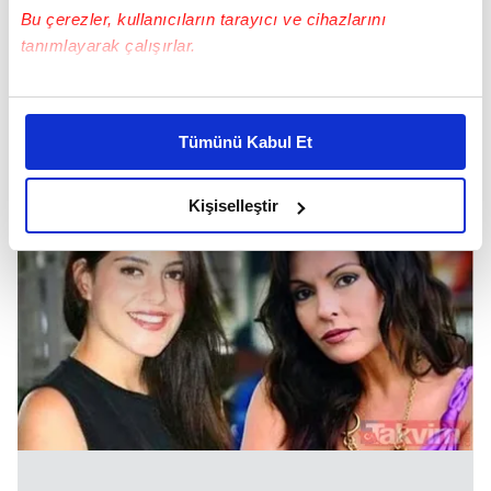
Bu çerezler, kullanıcıların tarayıcı ve cihazlarını
tanımlayarak çalışırlar.
Bu çerezlere izin vermeniz halinde sizlere özel
kişiselleştirilmiş reklamlar sunabilir, sayfalarımızda sizlere
Tümünü Kabul Et
daha iyi reklam deneyimi yaşatabiliriz. Bunu yaparken
amacımızın size daha iyi bir reklam deneyimi sunmak
olduğunu ve sizlere en iyi içerikleri sunabilmek adına
Kişiselleştir
elimizden gelen çabayı gösterdiğimizi ve bu noktada,
reklamların maliyetlerimizi karşılamak noktasında tek gelir
kalemimiz olduğunu sizlere hatırlatmak isteriz.
Her halükârda, kullanıcılar, bu çerezlere izin vermedikleri
takdirde, kullanıcılara hedefli reklamlar
gösterilmeyecektir."
Sizlere daha iyi bir hizmet sunabilmek için İnternet
Sitemizde kendimize ve üçüncü kişilere ait çerezler