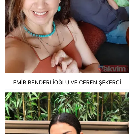
EMİR BENDERLİOĞLU VE CEREN ŞEKERCİ