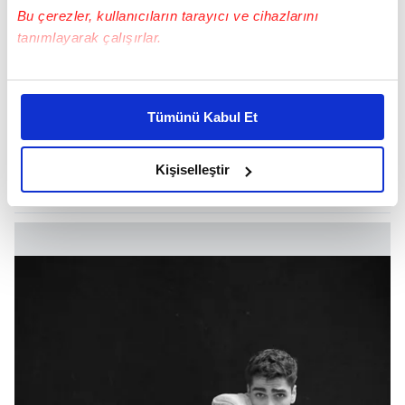
Bu çerezler, kullanıcıların tarayıcı ve cihazlarını
tanımlayarak çalışırlar.
Bu çerezlere izin vermeniz halinde sizlere özel
kişiselleştirilmiş reklamlar sunabilir, sayfalarımızda sizlere
Tümünü Kabul Et
daha iyi reklam deneyimi yaşatabiliriz. Bunu yaparken
amacımızın size daha iyi bir reklam deneyimi sunmak
olduğunu ve sizlere en iyi içerikleri sunabilmek adına
Kişiselleştir
elimizden gelen çabayı gösterdiğimizi ve bu noktada,
reklamların maliyetlerimizi karşılamak noktasında tek gelir
kalemimiz olduğunu sizlere hatırlatmak isteriz.
Her halükârda, kullanıcılar, bu çerezlere izin vermedikleri
takdirde, kullanıcılara hedefli reklamlar
gösterilmeyecektir."
Sizlere daha iyi bir hizmet sunabilmek için İnternet
Sitemizde kendimize ve üçüncü kişilere ait çerezler