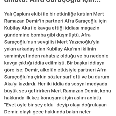
Yalı Çapkını ekibi ile bir etkinliğe katılan Mert
Ramazan Demir'in partneri Afra Saraçoğlu için
Kubilay Aka ile kavga ettiği iddiası magazin
gündemine bomba gibi düşmüştü. Afra
Saraçoğlu'nun sevgilisi Mert Yazıcıoğlu'yla
yakın arkadaş olan Kubilay Aka'nın ikilinin
samimiyetinden rahatsız olduğu ve bu nedenle
kavga çıktığı iddia edilmişti. Bir başka iddiaya
göre ise; Demir, alkolün etkisiyle partneri Afra
Saraçoğlu'na çirkin sözler sarf etti ve bu durum
Aka'yı kızdırdı. Her iki iddia da sosyal medyada
büyük ses getirirken Mert Ramazan Demir, konu
hakkında ilk kez konuşarak işin aslını anlattı.
"Evet öyle bir şey oldu" deyip olayı doğrulayan
Demir, olaylı gece hakkında bakın neler