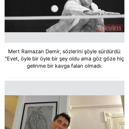
kullanılmaktadır. Bu çerezler vasıtasıyla çeşitli kişisel
verileriniz işlenmekte olup gerekli olan çerezler bilgi
toplumu hizmetlerinin sunulması amacıyla
kullanılmaktadır. Diğer çerezler, sitemizin daha işlevsel
kılınması ve kişiselleştirilmesi ve sizlere yönelik
reklam/pazarlama faaliyetlerinin yapılması, amaçlarıyla
sınırlı olarak açık rızanız dahilinde kullanılacaktır.
Mert Ramazan Demir, sözlerini şöyle sürdürdü:
Çerezlere ilişkin tercihlerinizi aşağıda yer alan panel
"Evet, öyle bir öyle bir şey oldu ama göz göze hiç
vasıtasıyla belirleyebilirsiniz. Çerezlere ilişkin detaylı bilgi
gelinme bir kavga falan olmadı.
için Ayarlar butonuna tıklayabilir,
Çerez Bilgilendirme
Metnimizi
ziyaret edebilirsiniz.
6698 sayılı Kişisel Verilerin Korunması Kanunu uyarınca
hazırlanmış Aydınlatma Metnimizi okumak ve sitemizde
ilgili mevzuata uygun olarak kullanılan çerezlerle ilgili bilgi
almak için lütfen
tıklayınız
.