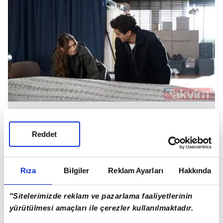
Reddet
Ufak tefek oyunlarla bir şeylerle manipülasyona
uğradı. Bizim de bir anda başımıza patladı olay
ama hiç öyle bir şey yok"
Rıza
Bilgiler
Reklam Ayarları
Hakkında
"Sitelerimizde reklam ve pazarlama faaliyetlerinin
yürütülmesi amaçları ile çerezler kullanılmaktadır.