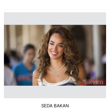
kullanılmaktadır. Bu çerezler vasıtasıyla çeşitli kişisel
verileriniz işlenmekte olup gerekli olan çerezler bilgi
toplumu hizmetlerinin sunulması amacıyla
kullanılmaktadır. Diğer çerezler, sitemizin daha işlevsel
kılınması ve kişiselleştirilmesi ve sizlere yönelik
reklam/pazarlama faaliyetlerinin yapılması, amaçlarıyla
sınırlı olarak açık rızanız dahilinde kullanılacaktır.
Çerezlere ilişkin tercihlerinizi aşağıda yer alan panel
vasıtasıyla belirleyebilirsiniz. Çerezlere ilişkin detaylı bilgi
için Ayarlar butonuna tıklayabilir,
Çerez Bilgilendirme
Metnimizi
ziyaret edebilirsiniz.
6698 sayılı Kişisel Verilerin Korunması Kanunu uyarınca
hazırlanmış Aydınlatma Metnimizi okumak ve sitemizde
ilgili mevzuata uygun olarak kullanılan çerezlerle ilgili bilgi
almak için lütfen
tıklayınız
.
SEDA BAKAN