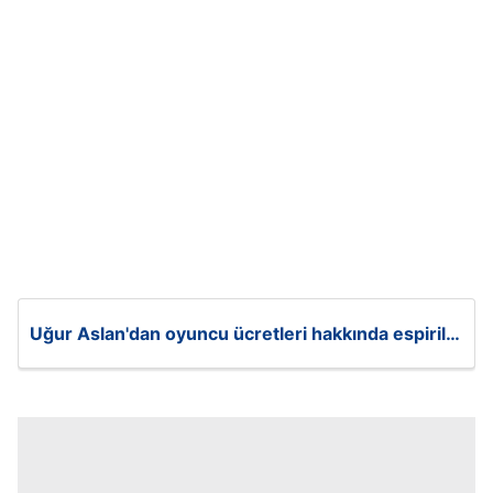
Uğur Aslan'dan oyuncu ücretleri hakkında espirili
çıkış: "Ben 5 milyon alıyorum"