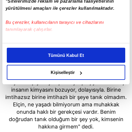
"Sitelerimizde reklam ve pazarlama faaliyetlerinin
yürütülmesi amaçları ile çerezler kullanılmaktadır.
Bu çerezler, kullanıcıların tarayıcı ve cihazlarını
tanımlayarak çalışırlar.
"BENİM DOĞRUDAN TANIK OLDUĞUM BİR ŞEY
Bu çerezlere izin vermeniz halinde sizlere özel
YOK"
kişiselleştirilmiş reklamlar sunabilir, sayfalarımızda sizlere
Tümünü Kabul Et
daha iyi reklam deneyimi yaşatabiliriz. Bunu yaparken
"Ben tanık olmadım. Her sette bir takım sıkıntılar
amacımızın size daha iyi bir reklam deneyimi sunmak
yaşanıyordur. Agresif bir iş yapıyoruz. Mesai
olduğunu ve sizlere en iyi içerikleri sunabilmek adına
Kişiselleştir
saatleri çok uzun, senaryo çok uzun. Haftada 130
elimizden gelen çabayı gösterdiğimizi ve bu noktada,
sayfa bir şeyleri yetiştirmeye çalışıyorsun. Bu iş
reklamların maliyetlerimizi karşılamak noktasında tek gelir
insanın kimyasını bozuyor, dolayısıyla. Birine
kalemimiz olduğunu sizlere hatırlatmak isteriz.
imtihazsız birine imtihazlı bir şeye tanık olmadım.
Elçin, ne yaşadı bilmiyorum ama muhakkak
Her halükârda, kullanıcılar, bu çerezlere izin vermedikleri
onunda haklı bir gerekçesi vardır. Benim
takdirde, kullanıcılara hedefli reklamlar
doğrudan tanık olduğum bir şey yok, kimsenin
gösterilmeyecektir."
hakkına girmem" dedi.