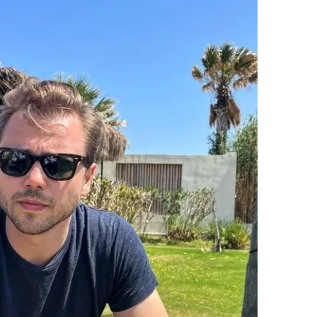
 çerezlerle ilgili bilgi almak için lütfen
tıklayınız
.