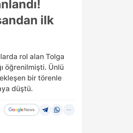
anlandı!
işandan ilk
larda rol alan Tolga
ğı öğrenilmişti. Ünlü
çekleşen bir törenle
aya düştü.