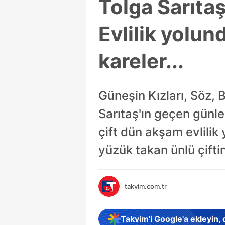
Tolga Sarıtaş 
Evlilik yolund
kareler...
Güneşin Kızları, Söz, 
Sarıtaş'ın geçen günlerd
çift dün akşam evlilik 
yüzük takan ünlü çifti
takvim.com.tr
Takvim'i Google'a ekleyin,