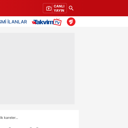
CANLI
YAYIN
SMİ İLANLAR
lk kareler...