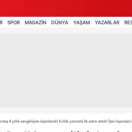
İ
SPOR
MAGAZİN
DÜNYA
YAŞAM
YAZARLAR
RE
ıtaş 4 yıllık sevgilisiyle nişanlandı! Evlilik yolunda ilk adım atıldı! İşte nişandan i