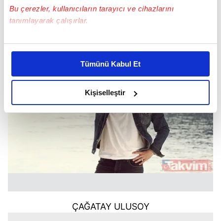
İYNEMLİ
Bu çerezler, kullanıcıların tarayıcı ve cihazlarını
tanımlayarak çalışırlar.
Bu çerezlere izin vermeniz halinde sizlere özel
kişiselleştirilmiş reklamlar sunabilir, sayfalarımızda sizlere
Tümünü Kabul Et
daha iyi reklam deneyimi yaşatabiliriz. Bunu yaparken
amacımızın size daha iyi bir reklam deneyimi sunmak
olduğunu ve sizlere en iyi içerikleri sunabilmek adına
Kişiselleştir
elimizden gelen çabayı gösterdiğimizi ve bu noktada,
reklamların maliyetlerimizi karşılamak noktasında tek gelir
kalemimiz olduğunu sizlere hatırlatmak isteriz.
Her halükârda, kullanıcılar, bu çerezlere izin vermedikleri
takdirde, kullanıcılara hedefli reklamlar
gösterilmeyecektir."
Sizlere daha iyi bir hizmet sunabilmek için İnternet
ÇAĞATAY ULUSOY
Sitemizde kendimize ve üçüncü kişilere ait çerezler