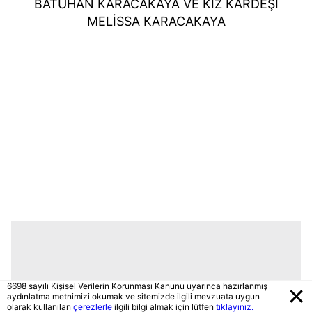
BATUHAN KARACAKAYA VE KIZ KARDEŞİ
MELİSSA KARACAKAYA
6698 sayılı Kişisel Verilerin Korunması Kanunu uyarınca hazırlanmış
aydınlatma metnimizi okumak ve sitemizde ilgili mevzuata uygun
olarak kullanılan
çerezlerle
ilgili bilgi almak için lütfen
tıklayınız.