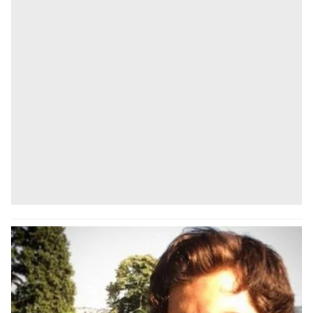
kullanılmaktadır. Bu çerezler vasıtasıyla çeşitli kişisel
verileriniz işlenmekte olup gerekli olan çerezler bilgi
toplumu hizmetlerinin sunulması amacıyla
kullanılmaktadır. Diğer çerezler, sitemizin daha işlevsel
kılınması ve kişiselleştirilmesi ve sizlere yönelik
reklam/pazarlama faaliyetlerinin yapılması, amaçlarıyla
sınırlı olarak açık rızanız dahilinde kullanılacaktır.
Çerezlere ilişkin tercihlerinizi aşağıda yer alan panel
vasıtasıyla belirleyebilirsiniz. Çerezlere ilişkin detaylı bilgi
için Ayarlar butonuna tıklayabilir,
Çerez Bilgilendirme
Metnimizi
ziyaret edebilirsiniz.
6698 sayılı Kişisel Verilerin Korunması Kanunu uyarınca
hazırlanmış Aydınlatma Metnimizi okumak ve sitemizde
ilgili mevzuata uygun olarak kullanılan çerezlerle ilgili bilgi
almak için lütfen
tıklayınız
.