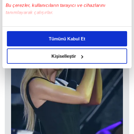
Bu çerezler, kullanıcıların tarayıcı ve cihazlarını
tanımlayarak çalışırlar.
Bu çerezlere izin vermeniz halinde sizlere özel
kişiselleştirilmiş reklamlar sunabilir, sayfalarımızda sizlere
Tümünü Kabul Et
daha iyi reklam deneyimi yaşatabiliriz. Bunu yaparken
amacımızın size daha iyi bir reklam deneyimi sunmak
olduğunu ve sizlere en iyi içerikleri sunabilmek adına
Kişiselleştir
elimizden gelen çabayı gösterdiğimizi ve bu noktada,
reklamların maliyetlerimizi karşılamak noktasında tek gelir
kalemimiz olduğunu sizlere hatırlatmak isteriz.
Her halükârda, kullanıcılar, bu çerezlere izin vermedikleri
takdirde, kullanıcılara hedefli reklamlar
gösterilmeyecektir."
Sizlere daha iyi bir hizmet sunabilmek için İnternet
Sitemizde kendimize ve üçüncü kişilere ait çerezler