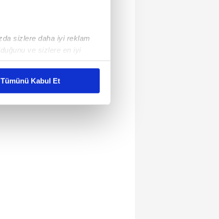
ızda sizlere daha iyi reklam
duğunu ve sizlere en iyi
liyetlerimizi karşılamak
Tümünü Kabul Et
ar gösterilmeyecektir."
çerezler kullanılmaktadır. Bu
u hizmetlerinin sunulması
i ve sizlere yönelik
nılacaktır.
kin detaylı bilgi için Ayarlar
ak ve sitemizde ilgili