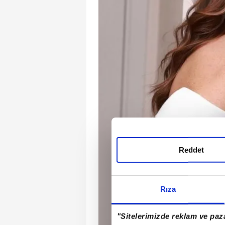
Reddet
Rıza
"Sitelerimizde reklam ve paza