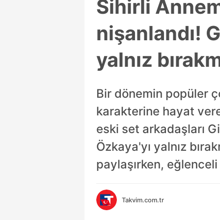
Sihirli Anne
nişanlandı! 
yalnız bırakma
Bir dönemin popüler ço
karakterine hayat ver
eski set arkadaşları 
Özkaya'yı yalnız bırak
paylaşırken, eğlenceli
Takvim.com.tr