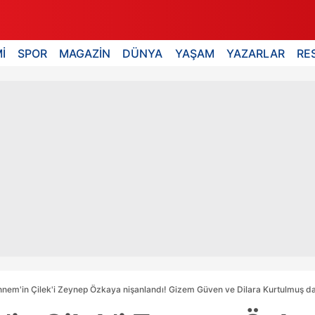
İ
SPOR
MAGAZİN
DÜNYA
YAŞAM
YAZARLAR
RE
Annem'in Çilek'i Zeynep Özkaya nişanlandı! Gizem Güven ve Dilara Kurtulmuş da y