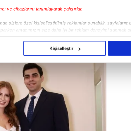
yıcı ve cihazlarını tanımlayarak çalışırlar.
de sizlere özel kişiselleştirilmiş reklamlar sunabilir, sayfalarım
ır birlikte olduğu erkek arkadaşı Oğulcan
aparken amacımızın size daha iyi bir reklam deneyimi sunmak ol
k teklifi aldığını duyurmuştu.
imizden gelen çabayı gösterdiğimizi ve bu noktada, reklamların ma
olduğunu sizlere hatırlatmak isteriz.
Kişiselleştir
çerezlere izin vermedikleri takdirde, kullanıcılara hedefli reklaml
abilmek için İnternet Sitemizde kendimize ve üçüncü kişilere ait 
isel verileriniz işlenmekte olup gerekli olan çerezler bilgi toplum
 çerezler, sitemizin daha işlevsel kılınması ve kişiselleştirilmes
 yapılması, amaçlarıyla sınırlı olarak açık rızanız dahilinde kulla
aşağıda yer alan panel vasıtasıyla belirleyebilirsiniz. Çerezlere iliş
lgilendirme Metnimizi
ziyaret edebilirsiniz.
Korunması Kanunu uyarınca hazırlanmış Aydınlatma Metnimizi okum