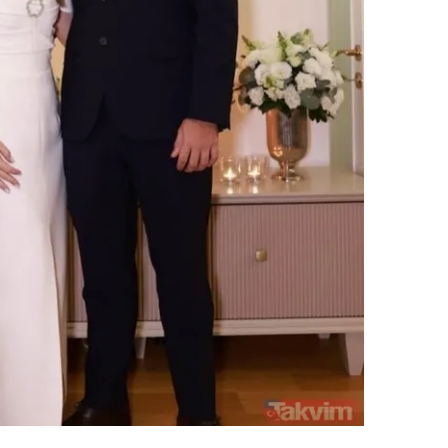
 çerezlerle ilgili bilgi almak için lütfen
tıklayınız
.