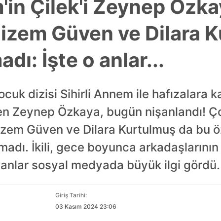
m'in Çilek'i Zeynep Özk
Gizem Güven ve Dilara 
dı: İşte o anlar...
cuk dizisi Sihirli Annem ile hafızalara k
en Zeynep Özkaya, bugün nişanlandı! Ço
Gizem Güven ve Dilara Kurtulmuş da bu 
madı. İkili, gece boyunca arkadaşlarını
 anlar sosyal medyada büyük ilgi gördü.
Giriş Tarihi:
03 Kasım 2024 23:06