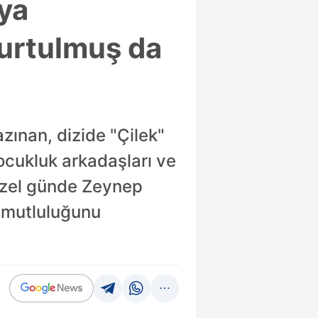
aya
Kurtulmuş da
azınan, dizide "Çilek"
cukluk arkadaşları ve
özel günde Zeynep
n mutluluğunu