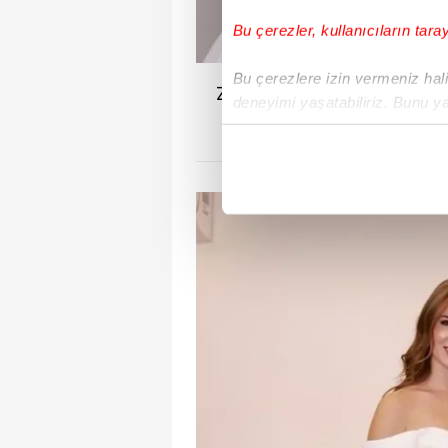
Bu çerezler, kullanıcıların tara
Bu çerezlere izin vermeniz halin
Zeynep Özkaya, uzun yıllard
deneyimi yaşatabiliriz. Bunu y
Can'dan evlili
içerikleri sunabilmek adına el
noktasında tek gelir kalemimiz 
Her halükârda, kullanıcılar, bu 
Sizlere daha iyi bir hizmet sun
çerezler vasıtasıyla çeşitli kiş
amacıyla kullanılmaktadır. Diğer
reklam/pazarlama faaliyetlerinin
Çerezlere ilişkin tercihlerinizi 
butonuna tıklayabilir,
Çerez Bi
6698 sayılı Kişisel Verilerin 