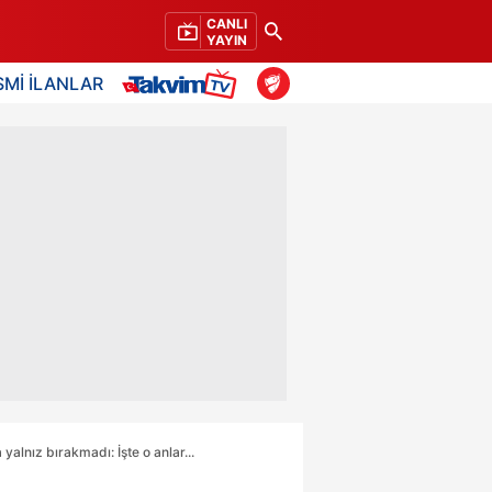
CANLI
YAYIN
SMİ İLANLAR
alnız bırakmadı: İşte o anlar...