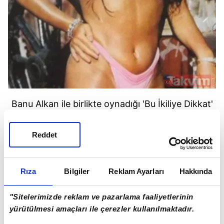
Banu Alkan ile birlikte oynadığı 'Bu İkiliye Dikkat'
filmiyle hafızalara kazınan Çakmaklı 60 yaşında
olmasına rağmen fit haliyle dikkat çekiyor.
Reddet
Geçtiğimiz aylarda Nihat Doğan iddiası ile
gündeme gelmişti ünlü yıldız.
Rıza
Bilgiler
Reklam Ayarları
Hakkında
"Sitelerimizde reklam ve pazarlama faaliyetlerinin
yürütülmesi amaçları ile çerezler kullanılmaktadır.