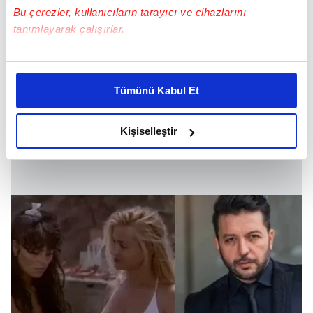
Bu çerezler, kullanıcıların tarayıcı ve cihazlarını
tanımlayarak çalışırlar.
Bu çerezlere izin vermeniz halinde sizlere özel
kişiselleştirilmiş reklamlar sunabilir, sayfalarımızda sizlere
Tümünü Kabul Et
daha iyi reklam deneyimi yaşatabiliriz. Bunu yaparken
amacımızın size daha iyi bir reklam deneyimi sunmak
olduğunu ve sizlere en iyi içerikleri sunabilmek adına
Kişiselleştir
elimizden gelen çabayı gösterdiğimizi ve bu noktada,
reklamların maliyetlerimizi karşılamak noktasında tek gelir
kalemimiz olduğunu sizlere hatırlatmak isteriz.
Her halükârda, kullanıcılar, bu çerezlere izin vermedikleri
takdirde, kullanıcılara hedefli reklamlar
gösterilmeyecektir."
Sizlere daha iyi bir hizmet sunabilmek için İnternet
Sitemizde kendimize ve üçüncü kişilere ait çerezler