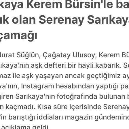
kaya Kerem Bürsin'le ba
ık olan Serenay Sarıkay
açamağı
urat Süğlün, Çağatay Ulusoy, Kerem Bür
kaya'nın aşk defteri bir hayli kabarık. 
az ile aşk yaşayan ancak geçtiğimiz ay 
a'nın, Instagram hesabından yaptığı pay
ren Sarıkaya'nın fotoğrafında bulunan b
n kaçmadı. Kısa süre içerisinde Serenay
'in barıştığı iddiaları magazin gündemind
 açıklama geldi.