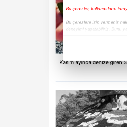
Bu çerezler, kullanıcıların tara
Bu çerezlere izin vermeniz halin
deneyimi yaşatabiliriz. Bunu y
içerikleri sunabilmek adına el
noktasında tek gelir kalemimiz 
Her halükârda, kullanıcılar, bu 
Kasım ayında denize giren S
Sizlere daha iyi bir hizmet sun
çerezler vasıtasıyla çeşitli kiş
amacıyla kullanılmaktadır. Diğer
reklam/pazarlama faaliyetlerinin
Çerezlere ilişkin tercihlerinizi 
butonuna tıklayabilir,
Çerez Bi
6698 sayılı Kişisel Verilerin 