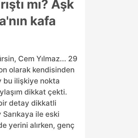
rıştı mı? Aşk
a'nın kafa
sin, Cem Yılmaz... 29
Son olarak kendisinden
bu ilişkiye nokta
laşım dikkat çekti.
ir detay dikkatli
 Sarıkaya ile eski
e yerini alırken, genç