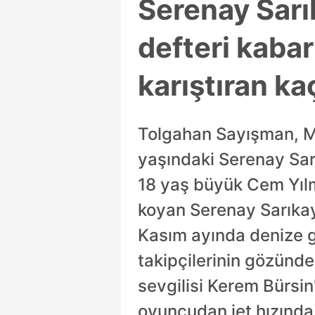
Serenay Sarı
defteri kabar
karıştıran k
Tolgahan Sayışman, M
yaşındaki Serenay Sarı
18 yaş büyük Cem Yılm
koyan Serenay Sarıkay
Kasım ayında denize gi
takipçilerinin gözünde
sevgilisi Kerem Bürsin
oyuncudan jet hızında