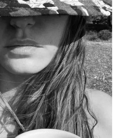
 çerezlerle ilgili bilgi almak için lütfen
tıklayınız
.