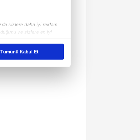
ızda sizlere daha iyi reklam
duğunu ve sizlere en iyi
liyetlerimizi karşılamak
Tümünü Kabul Et
ar gösterilmeyecektir."
çerezler kullanılmaktadır. Bu
u hizmetlerinin sunulması
i ve sizlere yönelik
nılacaktır.
kin detaylı bilgi için Ayarlar
ak ve sitemizde ilgili