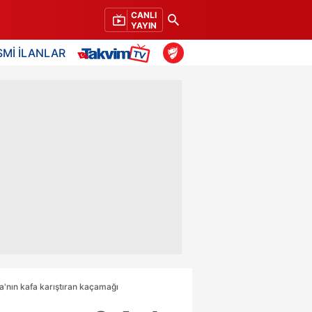
CANLI
YAYIN
SMİ İLANLAR
a'nın kafa karıştıran kaçamağı