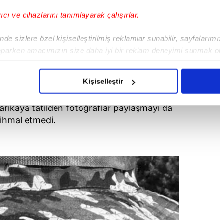
yıcı ve cihazlarını tanımlayarak çalışırlar.
de sizlere özel kişiselleştirilmiş reklamlar sunabilir, sayfalarım
aparken amacımızın size daha iyi bir reklam deneyimi sunmak ol
imizden gelen çabayı gösterdiğimizi ve bu noktada, reklamların ma
olduğunu sizlere hatırlatmak isteriz.
Kişiselleştir
çerezlere izin vermedikleri takdirde, kullanıcılara hedefli reklaml
arıkaya tatilden fotoğraflar paylaşmayı da
ihmal etmedi.
abilmek için İnternet Sitemizde kendimize ve üçüncü kişilere ait 
isel verileriniz işlenmekte olup gerekli olan çerezler bilgi toplum
 çerezler, sitemizin daha işlevsel kılınması ve kişiselleştirilmes
 yapılması, amaçlarıyla sınırlı olarak açık rızanız dahilinde kulla
aşağıda yer alan panel vasıtasıyla belirleyebilirsiniz. Çerezlere iliş
lgilendirme Metnimizi
ziyaret edebilirsiniz.
Korunması Kanunu uyarınca hazırlanmış Aydınlatma Metnimizi okum