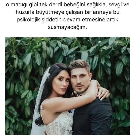
Sizlere daha iyi bir hizmet sunabilmek için İnternet
olmadığı gibi tek derdi bebeğini sağlıkla, sevgi ve
Sitemizde kendimize ve üçüncü kişilere ait çerezler
huzurla büyütmeye çalışan bir anneye bu
kullanılmaktadır. Bu çerezler vasıtasıyla çeşitli kişisel
psikolojik şiddetin devam etmesine artık
verileriniz işlenmekte olup gerekli olan çerezler bilgi
susmayacağım.
toplumu hizmetlerinin sunulması amacıyla
kullanılmaktadır. Diğer çerezler, sitemizin daha işlevsel
kılınması ve kişiselleştirilmesi ve sizlere yönelik
reklam/pazarlama faaliyetlerinin yapılması, amaçlarıyla
sınırlı olarak açık rızanız dahilinde kullanılacaktır.
Çerezlere ilişkin tercihlerinizi aşağıda yer alan panel
vasıtasıyla belirleyebilirsiniz. Çerezlere ilişkin detaylı bilgi
için Ayarlar butonuna tıklayabilir,
Çerez Bilgilendirme
Metnimizi
ziyaret edebilirsiniz.
6698 sayılı Kişisel Verilerin Korunması Kanunu uyarınca
hazırlanmış Aydınlatma Metnimizi okumak ve sitemizde
ilgili mevzuata uygun olarak kullanılan çerezlerle ilgili bilgi
almak için lütfen
tıklayınız
.