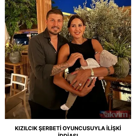
KIZILCIK ŞERBETİ OYUNCUSUYLA İLİŞKİ
İDDİASI