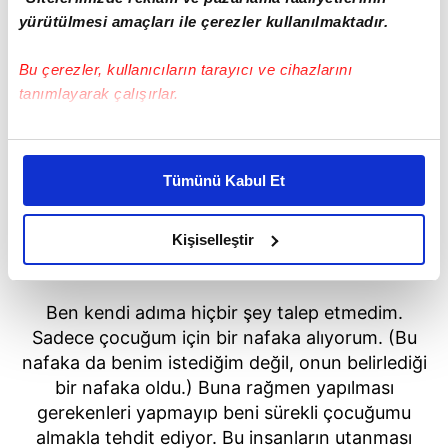
yürütülmesi amaçları ile çerezler kullanılmaktadır.
Bu çerezler, kullanıcıların tarayıcı ve cihazlarını
tanımlayarak çalışırlar.
Bu çerezlere izin vermeniz halinde sizlere özel
kişiselleştirilmiş reklamlar sunabilir, sayfalarımızda sizlere
Tümünü Kabul Et
daha iyi reklam deneyimi yaşatabiliriz. Bunu yaparken
amacımızın size daha iyi bir reklam deneyimi sunmak
olduğunu ve sizlere en iyi içerikleri sunabilmek adına
Kişiselleştir
"BENİ SÜREKLİ ÇOCUĞUMU ALMAKLA TEHDİT
elimizden gelen çabayı gösterdiğimizi ve bu noktada,
EDİYOR"
reklamların maliyetlerimizi karşılamak noktasında tek gelir
kalemimiz olduğunu sizlere hatırlatmak isteriz.
Ben kendi adıma hiçbir şey talep etmedim.
Sadece çocuğum için bir nafaka alıyorum. (Bu
Her halükârda, kullanıcılar, bu çerezlere izin vermedikleri
nafaka da benim istediğim değil, onun belirlediği
takdirde, kullanıcılara hedefli reklamlar
bir nafaka oldu.) Buna rağmen yapılması
gösterilmeyecektir."
gerekenleri yapmayıp beni sürekli çocuğumu
almakla tehdit ediyor. Bu insanların utanması