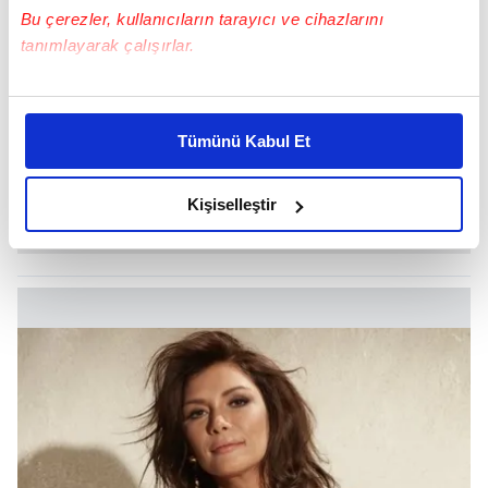
Bu çerezler, kullanıcıların tarayıcı ve cihazlarını
tanımlayarak çalışırlar.
Bu çerezlere izin vermeniz halinde sizlere özel
kişiselleştirilmiş reklamlar sunabilir, sayfalarımızda sizlere
Tümünü Kabul Et
daha iyi reklam deneyimi yaşatabiliriz. Bunu yaparken
amacımızın size daha iyi bir reklam deneyimi sunmak
olduğunu ve sizlere en iyi içerikleri sunabilmek adına
Kişiselleştir
elimizden gelen çabayı gösterdiğimizi ve bu noktada,
reklamların maliyetlerimizi karşılamak noktasında tek gelir
kalemimiz olduğunu sizlere hatırlatmak isteriz.
Her halükârda, kullanıcılar, bu çerezlere izin vermedikleri
takdirde, kullanıcılara hedefli reklamlar
gösterilmeyecektir."
Sizlere daha iyi bir hizmet sunabilmek için İnternet
Sitemizde kendimize ve üçüncü kişilere ait çerezler