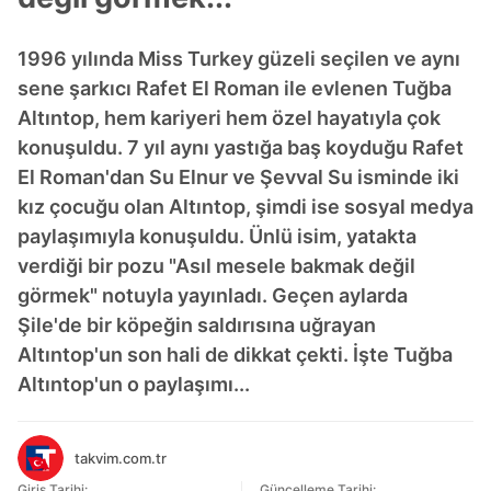
1996 yılında Miss Turkey güzeli seçilen ve aynı
sene şarkıcı Rafet El Roman ile evlenen Tuğba
Altıntop, hem kariyeri hem özel hayatıyla çok
konuşuldu. 7 yıl aynı yastığa baş koyduğu Rafet
El Roman'dan Su Elnur ve Şevval Su isminde iki
kız çocuğu olan Altıntop, şimdi ise sosyal medya
paylaşımıyla konuşuldu. Ünlü isim, yatakta
verdiği bir pozu "Asıl mesele bakmak değil
görmek" notuyla yayınladı. Geçen aylarda
Şile'de bir köpeğin saldırısına uğrayan
Altıntop'un son hali de dikkat çekti. İşte Tuğba
Altıntop'un o paylaşımı...
takvim.com.tr
Giriş Tarihi:
Güncelleme Tarihi: