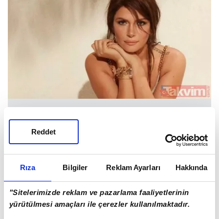
Reddet
Öte yandan 1996 yılında Miss Turkey güzeli
seçilen iki çocuk annesi Tuğba Altıntop'un yaşı da
merak konusu oldu.
Rıza
Bilgiler
Reklam Ayarları
Hakkında
"Sitelerimizde reklam ve pazarlama faaliyetlerinin
yürütülmesi amaçları ile çerezler kullanılmaktadır.