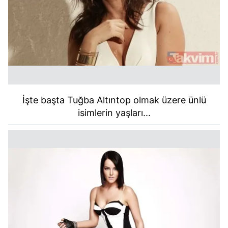
kullanılmaktadır. Bu çerezler vasıtasıyla çeşitli kişisel
verileriniz işlenmekte olup gerekli olan çerezler bilgi
toplumu hizmetlerinin sunulması amacıyla
kullanılmaktadır. Diğer çerezler, sitemizin daha işlevsel
kılınması ve kişiselleştirilmesi ve sizlere yönelik
reklam/pazarlama faaliyetlerinin yapılması, amaçlarıyla
sınırlı olarak açık rızanız dahilinde kullanılacaktır.
Çerezlere ilişkin tercihlerinizi aşağıda yer alan panel
İşte başta Tuğba Altıntop olmak üzere ünlü
vasıtasıyla belirleyebilirsiniz. Çerezlere ilişkin detaylı bilgi
isimlerin yaşları...
için Ayarlar butonuna tıklayabilir,
Çerez Bilgilendirme
Metnimizi
ziyaret edebilirsiniz.
6698 sayılı Kişisel Verilerin Korunması Kanunu uyarınca
hazırlanmış Aydınlatma Metnimizi okumak ve sitemizde
ilgili mevzuata uygun olarak kullanılan çerezlerle ilgili bilgi
almak için lütfen
tıklayınız
.