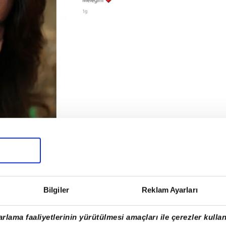
özlemle 5 yıl... Sonsuza dek kalbimdesin
Bilgiler
Reklam Ayarları
erle yaşatmak istediğini söyleyen Gurur
planlarım var fakat bunun en iyi şekilde
rlama faaliyetlerinin yürütülmesi amaçları ile çerezler kullan
 Bu yüzden biraz zamanı var" dedi.