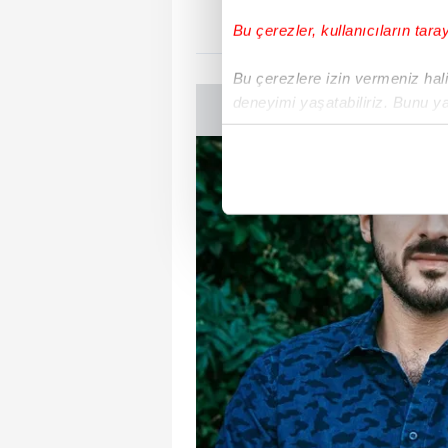
Bu çerezler, kullanıcıların tara
Bu çerezlere izin vermeniz halin
deneyimi yaşatabiliriz. Bunu y
içerikleri sunabilmek adına el
noktasında tek gelir kalemimiz 
Her halükârda, kullanıcılar, bu 
Sizlere daha iyi bir hizmet sun
çerezler vasıtasıyla çeşitli kiş
amacıyla kullanılmaktadır. Diğer
reklam/pazarlama faaliyetlerinin
Çerezlere ilişkin tercihlerinizi 
butonuna tıklayabilir,
Çerez Bi
6698 sayılı Kişisel Verilerin 