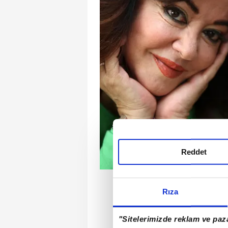
Reddet
"Her geçen gün artan bir 
Rıza
meleğim." Annesini projel
Aydoğan, "Annemle ilgili 
"Sitelerimizde reklam ve paza
yapılması gerekiyor.