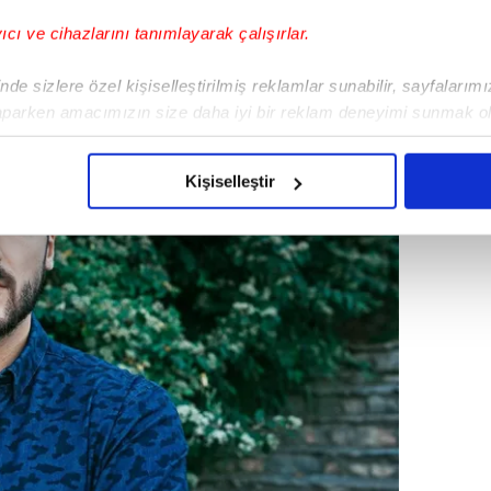
yıcı ve cihazlarını tanımlayarak çalışırlar.
de sizlere özel kişiselleştirilmiş reklamlar sunabilir, sayfalarım
aparken amacımızın size daha iyi bir reklam deneyimi sunmak ol
imizden gelen çabayı gösterdiğimizi ve bu noktada, reklamların ma
olduğunu sizlere hatırlatmak isteriz.
Kişiselleştir
çerezlere izin vermedikleri takdirde, kullanıcılara hedefli reklaml
abilmek için İnternet Sitemizde kendimize ve üçüncü kişilere ait 
isel verileriniz işlenmekte olup gerekli olan çerezler bilgi toplum
 çerezler, sitemizin daha işlevsel kılınması ve kişiselleştirilmes
 yapılması, amaçlarıyla sınırlı olarak açık rızanız dahilinde kulla
aşağıda yer alan panel vasıtasıyla belirleyebilirsiniz. Çerezlere iliş
lgilendirme Metnimizi
ziyaret edebilirsiniz.
Korunması Kanunu uyarınca hazırlanmış Aydınlatma Metnimizi okum