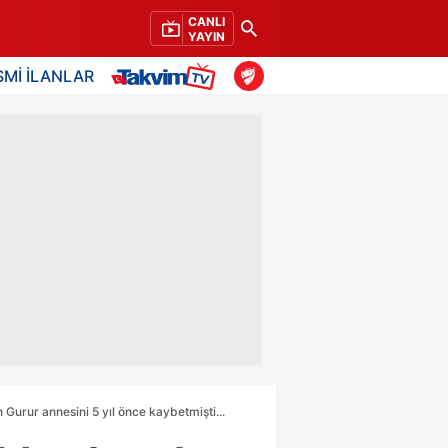
CANLI
YAYIN
SMİ İLANLAR
urur annesini 5 yıl önce kaybetmişti...