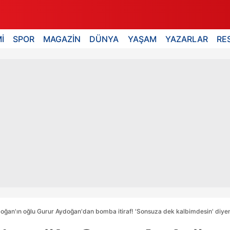
İ
SPOR
MAGAZİN
DÜNYA
YAŞAM
YAZARLAR
RE
ğan'ın oğlu Gurur Aydoğan'dan bomba itiraf! 'Sonsuza dek kalbimdesin' diyen G