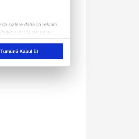
ızda sizlere daha iyi reklam
duğunu ve sizlere en iyi
liyetlerimizi karşılamak
Tümünü Kabul Et
ar gösterilmeyecektir."
çerezler kullanılmaktadır. Bu
u hizmetlerinin sunulması
i ve sizlere yönelik
nılacaktır.
kin detaylı bilgi için Ayarlar
ak ve sitemizde ilgili