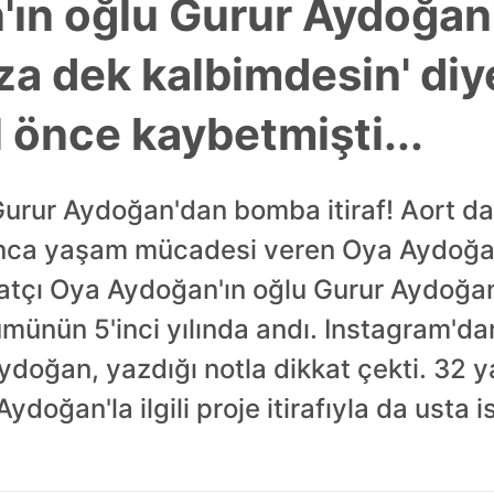
'ın oğlu Gurur Aydoğa
uza dek kalbimdesin' di
l önce kaybetmişti...
urur Aydoğan'dan bomba itiraf! Aort da
nca yaşam mücadesi veren Oya Aydoğan
tçı Oya Aydoğan'ın oğlu Gurur Aydoğan
münün 5'inci yılında andı. Instagram'dan
ydoğan, yazdığı notla dikkat çekti. 32 
oğan'la ilgili proje itirafıyla da usta i