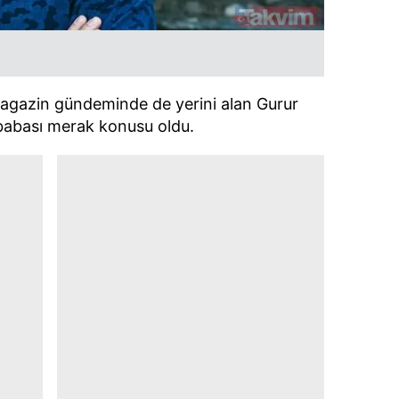
 çerezlerle ilgili bilgi almak için lütfen
tıklayınız
.
magazin gündeminde de yerini alan Gurur
babası merak konusu oldu.