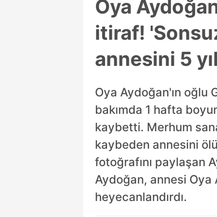
Oya Aydoğan
itiraf! 'Sons
annesini 5 yı
Oya Aydoğan'ın oğlu G
bakımda 1 hafta boyu
kaybetti. Merhum sana
kaybeden annesini ölü
fotoğrafını paylaşan A
Aydoğan, annesi Oya Ayd
heyecanlandırdı.