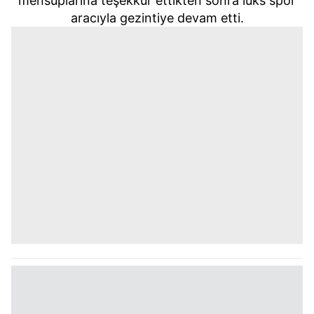
mensuplarına teşekkür ettikten sonra lüks spor
aracıyla gezintiye devam etti.