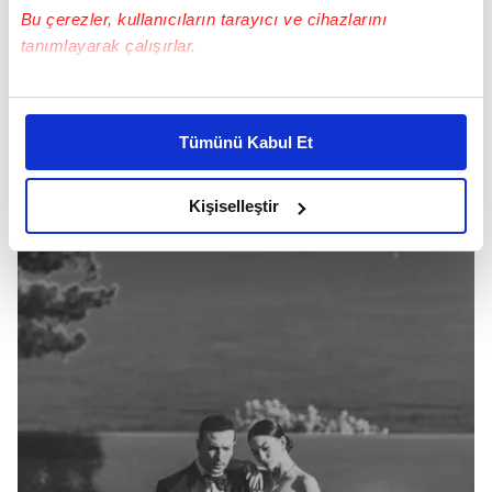
Bu çerezler, kullanıcıların tarayıcı ve cihazlarını
tanımlayarak çalışırlar.
Bu çerezlere izin vermeniz halinde sizlere özel
kişiselleştirilmiş reklamlar sunabilir, sayfalarımızda sizlere
Tümünü Kabul Et
daha iyi reklam deneyimi yaşatabiliriz. Bunu yaparken
amacımızın size daha iyi bir reklam deneyimi sunmak
olduğunu ve sizlere en iyi içerikleri sunabilmek adına
Kişiselleştir
elimizden gelen çabayı gösterdiğimizi ve bu noktada,
reklamların maliyetlerimizi karşılamak noktasında tek gelir
kalemimiz olduğunu sizlere hatırlatmak isteriz.
Her halükârda, kullanıcılar, bu çerezlere izin vermedikleri
takdirde, kullanıcılara hedefli reklamlar
gösterilmeyecektir."
Sizlere daha iyi bir hizmet sunabilmek için İnternet
Sitemizde kendimize ve üçüncü kişilere ait çerezler