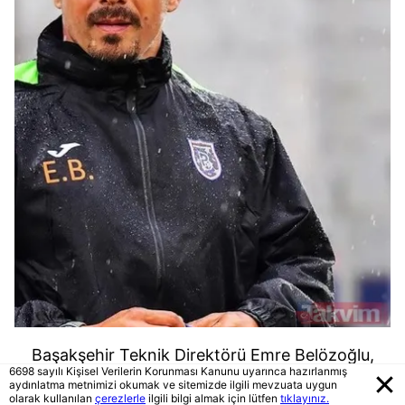
Başakşehir Teknik Direktörü Emre Belözoğlu,
6698 sayılı Kişisel Verilerin Korunması Kanunu uyarınca hazırlanmış
önceki akşam Bebek'te görüntülendi.
aydınlatma metnimizi okumak ve sitemizde ilgili mevzuata uygun
olarak kullanılan
çerezlerle
ilgili bilgi almak için lütfen
tıklayınız.