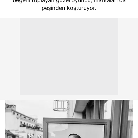
beğeni toplayan güzel oyuncu, markaları da
peşinden koşturuyor.