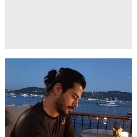
kullanılmaktadır. Bu çerezler vasıtasıyla çeşitli kişisel
verileriniz işlenmekte olup gerekli olan çerezler bilgi
toplumu hizmetlerinin sunulması amacıyla
kullanılmaktadır. Diğer çerezler, sitemizin daha işlevsel
kılınması ve kişiselleştirilmesi ve sizlere yönelik
reklam/pazarlama faaliyetlerinin yapılması, amaçlarıyla
sınırlı olarak açık rızanız dahilinde kullanılacaktır.
Çerezlere ilişkin tercihlerinizi aşağıda yer alan panel
vasıtasıyla belirleyebilirsiniz. Çerezlere ilişkin detaylı bilgi
için Ayarlar butonuna tıklayabilir,
Çerez Bilgilendirme
Metnimizi
ziyaret edebilirsiniz.
6698 sayılı Kişisel Verilerin Korunması Kanunu uyarınca
hazırlanmış Aydınlatma Metnimizi okumak ve sitemizde
ilgili mevzuata uygun olarak kullanılan çerezlerle ilgili bilgi
almak için lütfen
tıklayınız
.