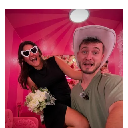
kılınması ve kişiselleştirilmesi ve sizlere yönelik
reklam/pazarlama faaliyetlerinin yapılması, amaçlarıyla
sınırlı olarak açık rızanız dahilinde kullanılacaktır.
Çerezlere ilişkin tercihlerinizi aşağıda yer alan panel
vasıtasıyla belirleyebilirsiniz. Çerezlere ilişkin detaylı bilgi
için Ayarlar butonuna tıklayabilir,
Çerez Bilgilendirme
Metnimizi
ziyaret edebilirsiniz.
6698 sayılı Kişisel Verilerin Korunması Kanunu uyarınca
hazırlanmış Aydınlatma Metnimizi okumak ve sitemizde
ilgili mevzuata uygun olarak kullanılan çerezlerle ilgili bilgi
almak için lütfen
tıklayınız
.