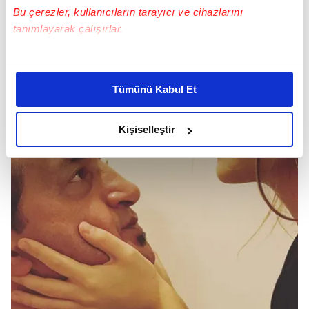
Bu çerezler, kullanıcıların tarayıcı ve cihazlarını
tanımlayarak çalışırlar.
Bu çerezlere izin vermeniz halinde sizlere özel
kişiselleştirilmiş reklamlar sunabilir, sayfalarımızda sizlere
Tümünü Kabul Et
daha iyi reklam deneyimi yaşatabiliriz. Bunu yaparken
amacımızın size daha iyi bir reklam deneyimi sunmak
olduğunu ve sizlere en iyi içerikleri sunabilmek adına
Kişiselleştir
elimizden gelen çabayı gösterdiğimizi ve bu noktada,
reklamların maliyetlerimizi karşılamak noktasında tek gelir
kalemimiz olduğunu sizlere hatırlatmak isteriz.
Her halükârda, kullanıcılar, bu çerezlere izin vermedikleri
takdirde, kullanıcılara hedefli reklamlar
gösterilmeyecektir."
Sizlere daha iyi bir hizmet sunabilmek için İnternet
Sitemizde kendimize ve üçüncü kişilere ait çerezler