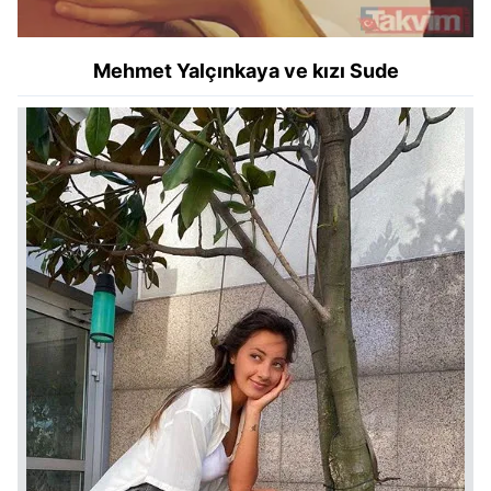
kullanılmaktadır. Bu çerezler vasıtasıyla çeşitli kişisel
verileriniz işlenmekte olup gerekli olan çerezler bilgi
toplumu hizmetlerinin sunulması amacıyla
Mehmet Yalçınkaya ve kızı Sude
kullanılmaktadır. Diğer çerezler, sitemizin daha işlevsel
kılınması ve kişiselleştirilmesi ve sizlere yönelik
reklam/pazarlama faaliyetlerinin yapılması, amaçlarıyla
sınırlı olarak açık rızanız dahilinde kullanılacaktır.
Çerezlere ilişkin tercihlerinizi aşağıda yer alan panel
vasıtasıyla belirleyebilirsiniz. Çerezlere ilişkin detaylı bilgi
için Ayarlar butonuna tıklayabilir,
Çerez Bilgilendirme
Metnimizi
ziyaret edebilirsiniz.
6698 sayılı Kişisel Verilerin Korunması Kanunu uyarınca
hazırlanmış Aydınlatma Metnimizi okumak ve sitemizde
ilgili mevzuata uygun olarak kullanılan çerezlerle ilgili bilgi
almak için lütfen
tıklayınız
.