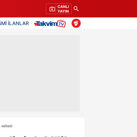
CANLI
YAYIN
SMİ İLANLAR
 salladı