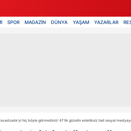
İ
SPOR
MAGAZİN
DÜNYA
YAŞAM
YAZARLAR
RE
avadzade'yi hiç böyle görmediniz! 41'lik güzelin estetiksiz hali sosyal medyayı