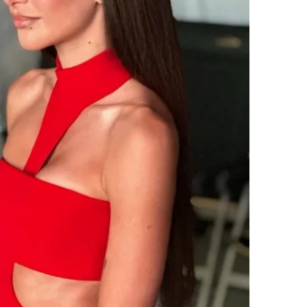
 çerezlerle ilgili bilgi almak için lütfen
tıklayınız
.