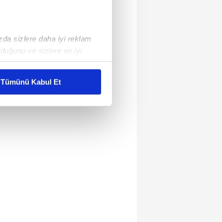
ızda sizlere daha iyi reklam
duğunu ve sizlere en iyi
liyetlerimizi karşılamak
Tümünü Kabul Et
ar gösterilmeyecektir."
çerezler kullanılmaktadır. Bu
u hizmetlerinin sunulması
i ve sizlere yönelik
nılacaktır.
kin detaylı bilgi için Ayarlar
ak ve sitemizde ilgili