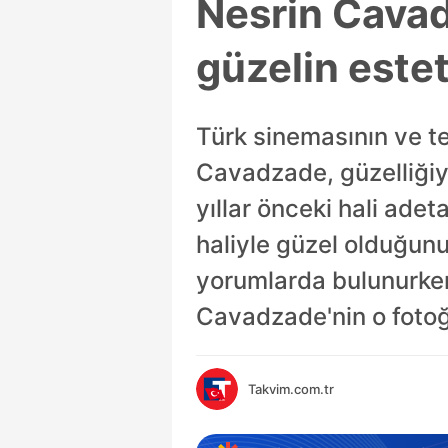
Nesrin Cavad
güzelin estet
Türk sinemasının ve t
Cavadzade, güzelliğiy
yıllar önceki hali adet
haliyle güzel olduğunu
yorumlarda bulunurken 
Cavadzade'nin o fotoğr
Takvim.com.tr