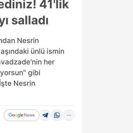
iniz! 41'lik
ı salladı
ından Nesrin
aşındaki ünlü ismin
 Cavadzade'nin her
üyorsun" gibi
İşte Nesrin