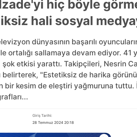
zade'yi hiç böyle görmed
iksiz hali sosyal medyay
elevizyon dünyasının başarılı oyuncular
le ortalığı sallamaya devam ediyor. 41 y
a şok etkisi yarattı. Takipçileri, Nesrin
 belirterek, "Estetiksiz de harika görün
bir kesim de eleştiri yağmuruna tuttu. 
afları...
Giriş Tarihi:
28 Temmuz 2024 20:18