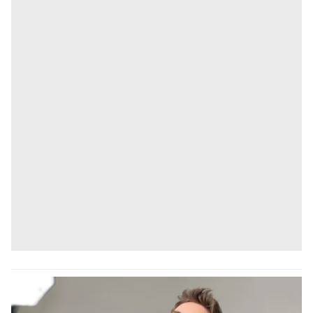
Sizlere daha iyi bir hizmet sunabilmek için İnternet
Sitemizde kendimize ve üçüncü kişilere ait çerezler
kullanılmaktadır. Bu çerezler vasıtasıyla çeşitli kişisel
verileriniz işlenmekte olup gerekli olan çerezler bilgi
toplumu hizmetlerinin sunulması amacıyla
kullanılmaktadır. Diğer çerezler, sitemizin daha işlevsel
kılınması ve kişiselleştirilmesi ve sizlere yönelik
reklam/pazarlama faaliyetlerinin yapılması, amaçlarıyla
sınırlı olarak açık rızanız dahilinde kullanılacaktır.
Çerezlere ilişkin tercihlerinizi aşağıda yer alan panel
vasıtasıyla belirleyebilirsiniz. Çerezlere ilişkin detaylı bilgi
için Ayarlar butonuna tıklayabilir,
Çerez Bilgilendirme
Metnimizi
ziyaret edebilirsiniz.
6698 sayılı Kişisel Verilerin Korunması Kanunu uyarınca
hazırlanmış Aydınlatma Metnimizi okumak ve sitemizde
ilgili mevzuata uygun olarak kullanılan çerezlerle ilgili bilgi