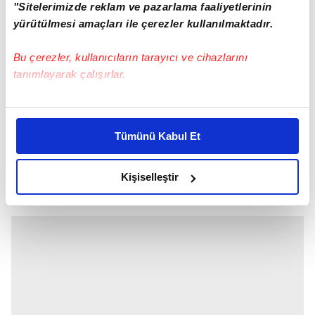
"Sitelerimizde reklam ve pazarlama faaliyetlerinin
yürütülmesi amaçları ile çerezler kullanılmaktadır.
Bu çerezler, kullanıcıların tarayıcı ve cihazlarını
tanımlayarak çalışırlar.
Bu çerezlere izin vermeniz halinde sizlere özel
kişiselleştirilmiş reklamlar sunabilir, sayfalarımızda sizlere
Tümünü Kabul Et
daha iyi reklam deneyimi yaşatabiliriz. Bunu yaparken
Doktor o kemikleri alırken kıkırdağımı da almış.
amacımızın size daha iyi bir reklam deneyimi sunmak
Oramdan, buramdan bir şeyler alınıp, sürekli
olduğunu ve sizlere en iyi içerikleri sunabilmek adına
Kişiselleştir
burnuma eklendi"
elimizden gelen çabayı gösterdiğimizi ve bu noktada,
reklamların maliyetlerimizi karşılamak noktasında tek gelir
kalemimiz olduğunu sizlere hatırlatmak isteriz.
Her halükârda, kullanıcılar, bu çerezlere izin vermedikleri
takdirde, kullanıcılara hedefli reklamlar
gösterilmeyecektir."