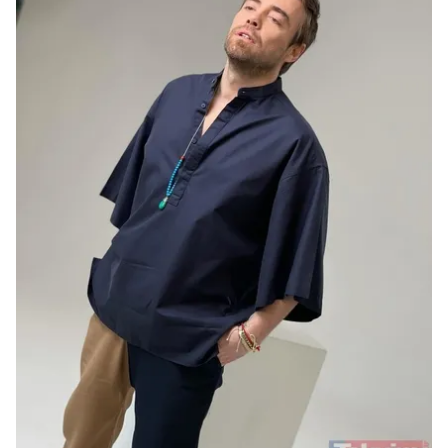
almak için lütfen
tıklayınız
.