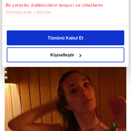
Bu çerezler, kullanıcıların tarayıcı ve cihazlarını
Erbil, saunada ıslak saçla olduğu anları
tanımlayarak çalışırlar.
takipçileriyle paylaştı.
Bu çerezlere izin vermeniz halinde sizlere özel
kişiselleştirilmiş reklamlar sunabilir, sayfalarımızda sizlere
Tümünü Kabul Et
daha iyi reklam deneyimi yaşatabiliriz. Bunu yaparken
amacımızın size daha iyi bir reklam deneyimi sunmak
olduğunu ve sizlere en iyi içerikleri sunabilmek adına
Kişiselleştir
elimizden gelen çabayı gösterdiğimizi ve bu noktada,
reklamların maliyetlerimizi karşılamak noktasında tek gelir
kalemimiz olduğunu sizlere hatırlatmak isteriz.
Her halükârda, kullanıcılar, bu çerezlere izin vermedikleri
takdirde, kullanıcılara hedefli reklamlar
gösterilmeyecektir."
Sizlere daha iyi bir hizmet sunabilmek için İnternet
Sitemizde kendimize ve üçüncü kişilere ait çerezler