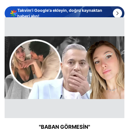
Takvim'i Google'a ekleyin, doğru kaynaktan
haberi alın!
"BABAN GÖRMESİN"