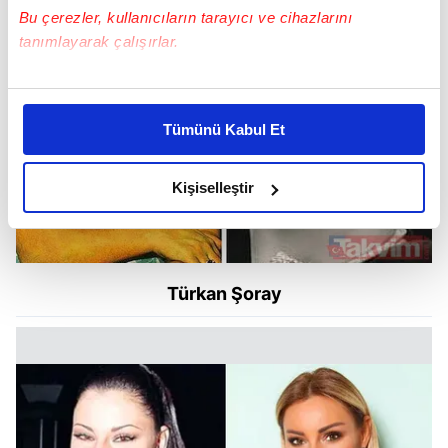
Bu çerezler, kullanıcıların tarayıcı ve cihazlarını
tanımlayarak çalışırlar.
Bu çerezlere izin vermeniz halinde sizlere özel
kişiselleştirilmiş reklamlar sunabilir, sayfalarımızda sizlere
Tümünü Kabul Et
daha iyi reklam deneyimi yaşatabiliriz. Bunu yaparken
amacımızın size daha iyi bir reklam deneyimi sunmak
olduğunu ve sizlere en iyi içerikleri sunabilmek adına
Kişiselleştir
elimizden gelen çabayı gösterdiğimizi ve bu noktada,
reklamların maliyetlerimizi karşılamak noktasında tek gelir
kalemimiz olduğunu sizlere hatırlatmak isteriz.
Türkan Şoray
Her halükârda, kullanıcılar, bu çerezlere izin vermedikleri
takdirde, kullanıcılara hedefli reklamlar
gösterilmeyecektir."
Sizlere daha iyi bir hizmet sunabilmek için İnternet
Sitemizde kendimize ve üçüncü kişilere ait çerezler