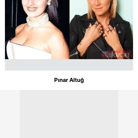
kullanılmaktadır. Bu çerezler vasıtasıyla çeşitli kişisel
verileriniz işlenmekte olup gerekli olan çerezler bilgi
toplumu hizmetlerinin sunulması amacıyla
kullanılmaktadır. Diğer çerezler, sitemizin daha işlevsel
kılınması ve kişiselleştirilmesi ve sizlere yönelik
reklam/pazarlama faaliyetlerinin yapılması, amaçlarıyla
sınırlı olarak açık rızanız dahilinde kullanılacaktır.
Çerezlere ilişkin tercihlerinizi aşağıda yer alan panel
vasıtasıyla belirleyebilirsiniz. Çerezlere ilişkin detaylı bilgi
için Ayarlar butonuna tıklayabilir,
Çerez Bilgilendirme
Pınar Altuğ
Metnimizi
ziyaret edebilirsiniz.
6698 sayılı Kişisel Verilerin Korunması Kanunu uyarınca
hazırlanmış Aydınlatma Metnimizi okumak ve sitemizde
ilgili mevzuata uygun olarak kullanılan çerezlerle ilgili bilgi
almak için lütfen
tıklayınız
.