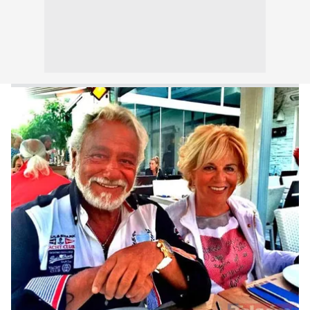
kullanılmaktadır. Bu çerezler vasıtasıyla çeşitli kişisel
verileriniz işlenmekte olup gerekli olan çerezler bilgi
toplumu hizmetlerinin sunulması amacıyla
kullanılmaktadır. Diğer çerezler, sitemizin daha işlevsel
kılınması ve kişiselleştirilmesi ve sizlere yönelik
reklam/pazarlama faaliyetlerinin yapılması, amaçlarıyla
sınırlı olarak açık rızanız dahilinde kullanılacaktır.
Çerezlere ilişkin tercihlerinizi aşağıda yer alan panel
vasıtasıyla belirleyebilirsiniz. Çerezlere ilişkin detaylı bilgi
için Ayarlar butonuna tıklayabilir,
Çerez Bilgilendirme
Metnimizi
ziyaret edebilirsiniz.
6698 sayılı Kişisel Verilerin Korunması Kanunu uyarınca
hazırlanmış Aydınlatma Metnimizi okumak ve sitemizde
ilgili mevzuata uygun olarak kullanılan çerezlerle ilgili bilgi
almak için lütfen
tıklayınız
.