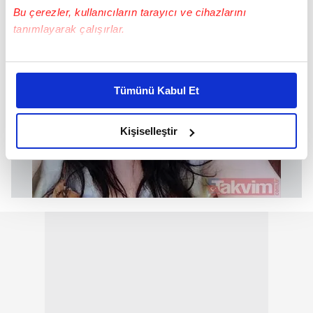
Bu çerezler, kullanıcıların tarayıcı ve cihazlarını
tanımlayarak çalışırlar.
Bu çerezlere izin vermeniz halinde sizlere özel
kişiselleştirilmiş reklamlar sunabilir, sayfalarımızda sizlere
Tümünü Kabul Et
daha iyi reklam deneyimi yaşatabiliriz. Bunu yaparken
amacımızın size daha iyi bir reklam deneyimi sunmak
olduğunu ve sizlere en iyi içerikleri sunabilmek adına
Kişiselleştir
elimizden gelen çabayı gösterdiğimizi ve bu noktada,
reklamların maliyetlerimizi karşılamak noktasında tek gelir
kalemimiz olduğunu sizlere hatırlatmak isteriz.
Her halükârda, kullanıcılar, bu çerezlere izin vermedikleri
takdirde, kullanıcılara hedefli reklamlar
gösterilmeyecektir."
Sizlere daha iyi bir hizmet sunabilmek için İnternet
Sitemizde kendimize ve üçüncü kişilere ait çerezler