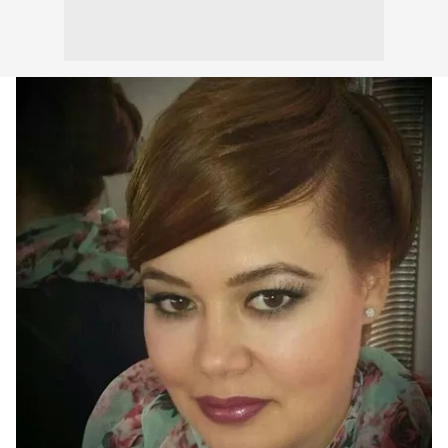
kullanılmaktadır. Bu çerezler vasıtasıyla çeşitli kişisel
verileriniz işlenmekte olup gerekli olan çerezler bilgi
toplumu hizmetlerinin sunulması amacıyla
kullanılmaktadır. Diğer çerezler, sitemizin daha işlevsel
kılınması ve kişiselleştirilmesi ve sizlere yönelik
reklam/pazarlama faaliyetlerinin yapılması, amaçlarıyla
sınırlı olarak açık rızanız dahilinde kullanılacaktır.
Çerezlere ilişkin tercihlerinizi aşağıda yer alan panel
vasıtasıyla belirleyebilirsiniz. Çerezlere ilişkin detaylı bilgi
için Ayarlar butonuna tıklayabilir,
Çerez Bilgilendirme
Metnimizi
ziyaret edebilirsiniz.
6698 sayılı Kişisel Verilerin Korunması Kanunu uyarınca
hazırlanmış Aydınlatma Metnimizi okumak ve sitemizde
ilgili mevzuata uygun olarak kullanılan çerezlerle ilgili bilgi
almak için lütfen
tıklayınız
.