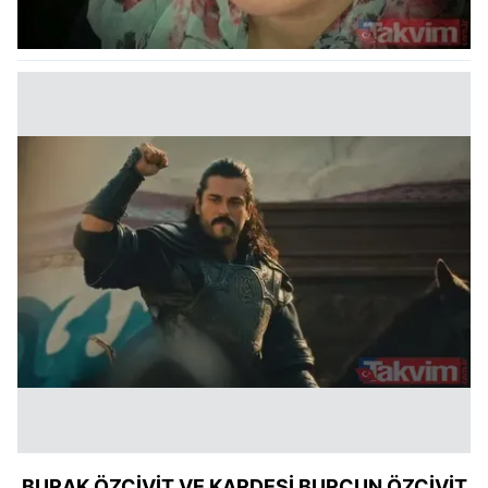
BURAK ÖZÇİVİT VE KARDEŞİ BURÇUN ÖZÇİVİT