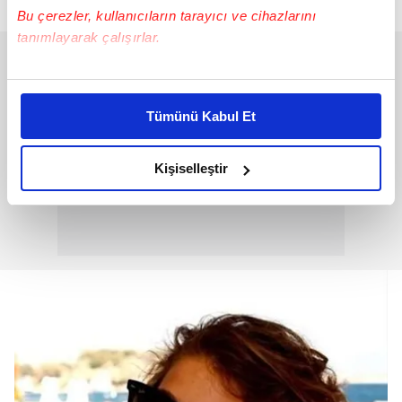
Bu çerezler, kullanıcıların tarayıcı ve cihazlarını
tanımlayarak çalışırlar.
Bu çerezlere izin vermeniz halinde sizlere özel
kişiselleştirilmiş reklamlar sunabilir, sayfalarımızda sizlere
Tümünü Kabul Et
daha iyi reklam deneyimi yaşatabiliriz. Bunu yaparken
amacımızın size daha iyi bir reklam deneyimi sunmak
olduğunu ve sizlere en iyi içerikleri sunabilmek adına
Kişiselleştir
elimizden gelen çabayı gösterdiğimizi ve bu noktada,
reklamların maliyetlerimizi karşılamak noktasında tek gelir
kalemimiz olduğunu sizlere hatırlatmak isteriz.
Her halükârda, kullanıcılar, bu çerezlere izin vermedikleri
takdirde, kullanıcılara hedefli reklamlar
gösterilmeyecektir."
Sizlere daha iyi bir hizmet sunabilmek için İnternet
Sitemizde kendimize ve üçüncü kişilere ait çerezler