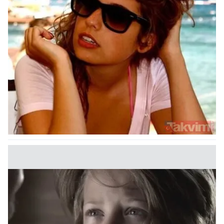
kullanılmaktadır. Bu çerezler vasıtasıyla çeşitli kişisel
verileriniz işlenmekte olup gerekli olan çerezler bilgi
toplumu hizmetlerinin sunulması amacıyla
kullanılmaktadır. Diğer çerezler, sitemizin daha işlevsel
kılınması ve kişiselleştirilmesi ve sizlere yönelik
reklam/pazarlama faaliyetlerinin yapılması, amaçlarıyla
sınırlı olarak açık rızanız dahilinde kullanılacaktır.
Çerezlere ilişkin tercihlerinizi aşağıda yer alan panel
vasıtasıyla belirleyebilirsiniz. Çerezlere ilişkin detaylı bilgi
için Ayarlar butonuna tıklayabilir,
Çerez Bilgilendirme
Metnimizi
ziyaret edebilirsiniz.
6698 sayılı Kişisel Verilerin Korunması Kanunu uyarınca
hazırlanmış Aydınlatma Metnimizi okumak ve sitemizde
ilgili mevzuata uygun olarak kullanılan çerezlerle ilgili bilgi
almak için lütfen
tıklayınız
.