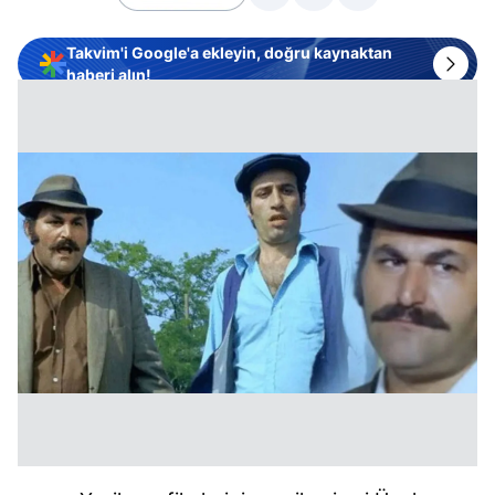
Takvim'i Google'a ekleyin, doğru kaynaktan
haberi alın!