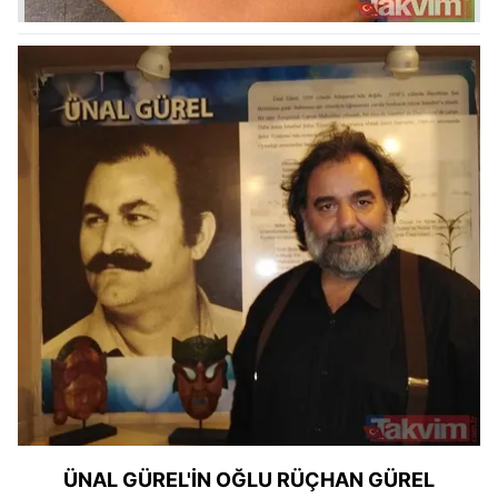
ÜNAL GÜREL'İN OĞLU RÜÇHAN GÜREL