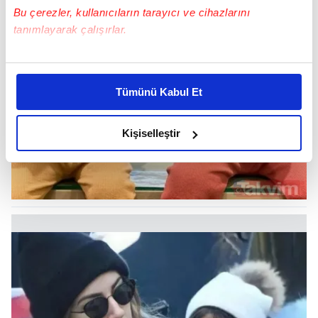
Bu çerezler, kullanıcıların tarayıcı ve cihazlarını
tanımlayarak çalışırlar.
Bu çerezlere izin vermeniz halinde sizlere özel
kişiselleştirilmiş reklamlar sunabilir, sayfalarımızda sizlere
Tümünü Kabul Et
daha iyi reklam deneyimi yaşatabiliriz. Bunu yaparken
amacımızın size daha iyi bir reklam deneyimi sunmak
olduğunu ve sizlere en iyi içerikleri sunabilmek adına
Kişiselleştir
elimizden gelen çabayı gösterdiğimizi ve bu noktada,
reklamların maliyetlerimizi karşılamak noktasında tek gelir
kalemimiz olduğunu sizlere hatırlatmak isteriz.
Her halükârda, kullanıcılar, bu çerezlere izin vermedikleri
takdirde, kullanıcılara hedefli reklamlar
gösterilmeyecektir."
Sizlere daha iyi bir hizmet sunabilmek için İnternet
Sitemizde kendimize ve üçüncü kişilere ait çerezler