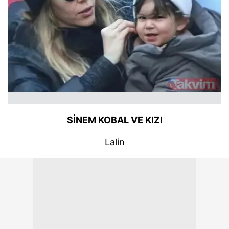
kullanılmaktadır. Bu çerezler vasıtasıyla çeşitli kişisel
verileriniz işlenmekte olup gerekli olan çerezler bilgi
toplumu hizmetlerinin sunulması amacıyla
kullanılmaktadır. Diğer çerezler, sitemizin daha işlevsel
kılınması ve kişiselleştirilmesi ve sizlere yönelik
reklam/pazarlama faaliyetlerinin yapılması, amaçlarıyla
sınırlı olarak açık rızanız dahilinde kullanılacaktır.
Çerezlere ilişkin tercihlerinizi aşağıda yer alan panel
vasıtasıyla belirleyebilirsiniz. Çerezlere ilişkin detaylı bilgi
SİNEM KOBAL VE KIZI
için Ayarlar butonuna tıklayabilir,
Çerez Bilgilendirme
Metnimizi
ziyaret edebilirsiniz.
Lalin
6698 sayılı Kişisel Verilerin Korunması Kanunu uyarınca
hazırlanmış Aydınlatma Metnimizi okumak ve sitemizde
ilgili mevzuata uygun olarak kullanılan çerezlerle ilgili bilgi
almak için lütfen
tıklayınız
.