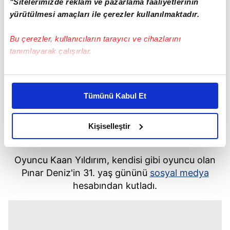
"Sitelerimizde reklam ve pazarlama faaliyetlerinin
yürütülmesi amaçları ile çerezler kullanılmaktadır.
Bu çerezler, kullanıcıların tarayıcı ve cihazlarını
tanımlayarak çalışırlar.
Bu çerezlere izin vermeniz halinde sizlere özel
kişiselleştirilmiş reklamlar sunabilir, sayfalarımızda sizlere
Tümünü Kabul Et
daha iyi reklam deneyimi yaşatabiliriz. Bunu yaparken
amacımızın size daha iyi bir reklam deneyimi sunmak
olduğunu ve sizlere en iyi içerikleri sunabilmek adına
Kişiselleştir
SOSYAL MEDYADAN KUTLADI
elimizden gelen çabayı gösterdiğimizi ve bu noktada,
reklamların maliyetlerimizi karşılamak noktasında tek gelir
Oyuncu Kaan Yıldırım, kendisi gibi oyuncu olan
kalemimiz olduğunu sizlere hatırlatmak isteriz.
Pınar Deniz'in 31. yaş gününü
sosyal medya
hesabından kutladı.
Her halükârda, kullanıcılar, bu çerezlere izin vermedikleri
takdirde, kullanıcılara hedefli reklamlar
gösterilmeyecektir."